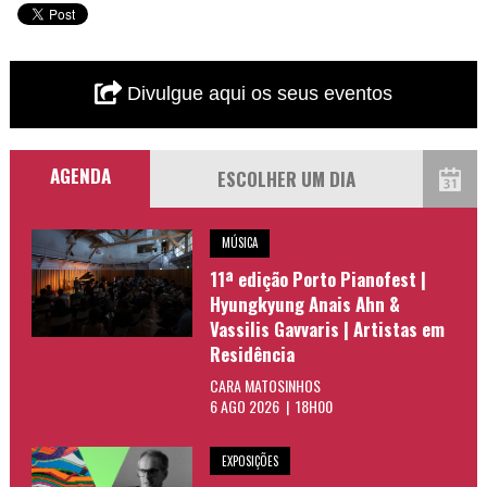
Divulgue aqui os seus eventos
AGENDA
MÚSICA
11ª edição Porto Pianofest |
Hyungkyung Anais Ahn &
Vassilis Gavvaris | Artistas em
Residência
CARA MATOSINHOS
6 AGO 2026 | 18H00
EXPOSIÇÕES