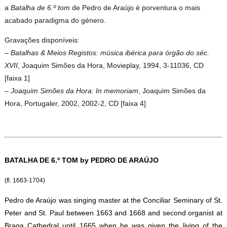
a
Batalha de 6.º tom
de Pedro de Araújo é porventura o mais
acabado paradigma do género.
Gravações disponíveis:
–
Batalhas & Meios Registos: música ibérica para órgão do séc.
XVII
, Joaquim Simões da Hora, Movieplay, 1994, 3-11036, CD
[faixa 1]
–
Joaquim Simões da Hora: In memoriam
, Joaquim Simões da
Hora, Portugaler, 2002, 2002-2, CD [faixa 4]
BATALHA DE 6.º TOM b
y PEDRO DE ARAÚJO
(fl. 1663-1704)
Pedro de Araújo was singing master at the Conciliar Seminary of St.
Peter and St. Paul between 1663 and 1668 and second organist at
Braga Cathedral until 1665 when he was given the living of the