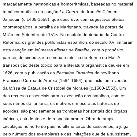
marcadamente harmónicas e homorrítmicas, baseadas no material
temático-motívico da canção
La Guerre
do francês Clément
Janequin (c.1485-1558), que descreve, com sugestivos efeitos
onomatopaicos, a batalha de Marignano, travada às portas de
Milão em Setembro de 1515. No espírito doutrinário da Contra-
Reforma, os grandes polifonistas espanhóis do século XVI imitaram
esta canção em inúmeras
Missas de Batalha
, com o propósito,
parece, de simbolizar o combate místico do Bem e do Mal. A
transposição deste tópico para a literatura organística deu-se em
1626, com a publicação da
Faculdad Organica
do sevilhano
Francisco Correa de Araúxo (1584-1654), que inclui uma versão
da
Missa de Batalla
de Cristóbal de Morales (c.1500-1553). Um
dos recursos essenciais para a execução das batalhas, com os
seus ritmos de fanfarra, os motivos em eco e as baterias de
acordes, são precisamente as trombetas horizontais dos órgãos
ibéricos, estridentes e de resposta pronta. Obra de ampla
circulação no norte do país no último terço de seiscentos, a julgar
pelo número dos exemplares e das imitações que dela subsistem,