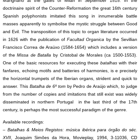
Marignano at the gates of Milan in September 1515. In the
doctrinaire spirit of the Counter-Reformation the great 16th century
Spanish polyphonists imitated this song in innumerable battle
masses apparently to symbolise the mystic struggle between Good
and Evil. The transposition of this topic to organ literature occurred
in 1626 with the publication of
Facultad Organica
by the Sevillian
Francisco Correa de Araúxo (1584-1654) which includes a version
of the
Missa de Batalla
by Cristobal de Morales (ca 1500-1553).
One of the basic resources for executing these
batalhas
with their
fanfares, echoing motifs and batteries of harmonies, is e precisely
the horizontal trumpets of the Iberian organs, strident and quick to
answer. This
Batalha de 6º tom
by Pedro de Araújo which, to judge
from the number of copies and imitations that still exist was widely
disseminated in northern Portugal in the last third of the 17th
century, is perhaps the most successful paradigm of the genre.
Available recordings:
–
Batalhas & Meios Registos: música ibérica para órgão do séc.
XVII
, Joaquim Simões da Hora, Movieplay, 1994, 3-11036, CD