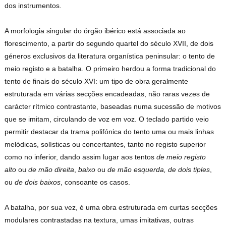
dos instrumentos.
A morfologia singular do órgão ibérico está associada ao
florescimento, a partir do segundo quartel do século XVII, de dois
géneros exclusivos da literatura organística peninsular: o tento de
meio registo e a batalha. O primeiro herdou a forma tradicional do
tento de finais do século XVI: um tipo de obra geralmente
estruturada em várias secções encadeadas, não raras vezes de
carácter rítmico contrastante, baseadas numa sucessão de motivos
que se imitam, circulando de voz em voz. O teclado partido veio
permitir destacar da trama polifónica do tento uma ou mais linhas
melódicas, solísticas ou concertantes, tanto no registo superior
como no inferior, dando assim lugar aos tentos
de meio registo
alto
ou
de mão direita
,
baixo
ou
de mão esquerda, de dois tiples
,
ou
de dois baixos
, consoante os casos.
A batalha, por sua vez, é uma obra estruturada em curtas secções
modulares contrastadas na textura, umas imitativas, outras