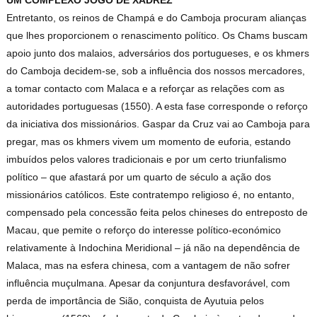
UM COMPLEXO JOGO DE XADREZ
Entretanto, os reinos de Champá e do Camboja procuram alianças
que lhes proporcionem o renascimento político. Os Chams buscam
apoio junto dos malaios, adversários dos portugueses, e os khmers
do Camboja decidem-se, sob a influência dos nossos mercadores,
a tomar contacto com Malaca e a reforçar as relações com as
autoridades portuguesas (1550). A esta fase corresponde o reforço
da iniciativa dos missionários. Gaspar da Cruz vai ao Camboja para
pregar, mas os khmers vivem um momento de euforia, estando
imbuídos pelos valores tradicionais e por um certo triunfalismo
político – que afastará por um quarto de século a ação dos
missionários católicos. Este contratempo religioso é, no entanto,
compensado pela concessão feita pelos chineses do entreposto de
Macau, que pemite o reforço do interesse político-económico
relativamente à Indochina Meridional – já não na dependência de
Malaca, mas na esfera chinesa, com a vantagem de não sofrer
influência muçulmana. Apesar da conjuntura desfavorável, com
perda de importância de Sião, conquista de Ayutuia pelos