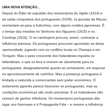
UMA NOVA ATENÇÃO…
Depois do Édito de expulsão dos missionários do Japão (1614) e
da saída compulsiva dos portugueses (1639), os jesuítas de Macau
reorientam-se para a Indochina, com alguns cristãos japoneses. É
o tempo das missões no Senhorio dos Nguyens (1615) e no
Camboja (1616). O rei cambojano procura, assim, contrariar a
influência siamesa. Os portugueses procuram aproveitar-se desta
oportunidade, jogando com os conflitos locais no Champa e em
Tonquim. Mas o peso crescente dos holandeses inquieta os
tailandeses, o que os leva a virarem-se claramente para os
portugueses, designadamente quanto ao armamento, em especial
no aprovisionamento de canhões. Mas a presença portuguesa é
limitada e reduzida a comerciantes sem poder económico. O
isolamento japonês parece favorecer os portugueses, mas as
condições económicas são muito precárias. E os holandeses não
cessam de ganhar influência. Os missionários portugueses dão
lugar aos franceses e à Propaganda Fide – e mesmo a influência