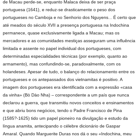
de Macau perde-se, enquanto Malaca deixa de ser praça
portuguesa (1641), e reduz-se drasticamente o peso dos
portugueses no Camboja e no Senhorio dos Nguyens... É certo que
até meados do século XVII a presença portuguesa na Indochina
permanece, quase exclusivamente ligada a Macau; mas os
mercadores e as comunidades mestiças asseguram uma influência
limitada e assente no papel individual dos portugueses, com
determinadas especialidades técnicas (por exemplo, quanto ao
armamento), mas confundindo-se, paradoxalmente, com os
holandeses. Apesar de tudo, o balanço do relacionamento entre os
portugueses e os antepassados dos vietnamitas é positivo. A
imagem dos portugueses era identificada com a expressão «casa
da vinha» (Bò Dào Nha) – correspondente a um país que nunca
declarou a guerra, que transmitiu novos conceitos e ensinamentos
e que abriu bons negócios, tendo o Padre Francisco de Pina
(1585?-1625) tido um papel pioneiro na divulgação e estudo da
língua anamita, antecipando o célebre dicionário de Gaspar
Amaral. Quando Marguerite Duras nos dá o seu «Indochina, meu