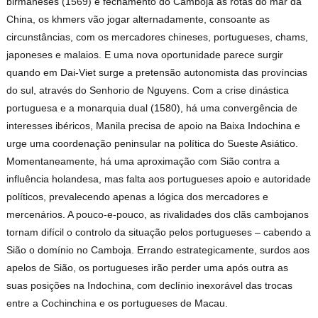
birmaneses (1569) e fechamento do Camboja às rotas do mar da
China, os khmers vão jogar alternadamente, consoante as
circunstâncias, com os mercadores chineses, portugueses, chams,
japoneses e malaios. E uma nova oportunidade parece surgir
quando em Dai-Viet surge a pretensão autonomista das províncias
do sul, através do Senhorio de Nguyens. Com a crise dinástica
portuguesa e a monarquia dual (1580), há uma convergência de
interesses ibéricos, Manila precisa de apoio na Baixa Indochina e
urge uma coordenação peninsular na política do Sueste Asiático.
Momentaneamente, há uma aproximação com Sião contra a
influência holandesa, mas falta aos portugueses apoio e autoridade
políticos, prevalecendo apenas a lógica dos mercadores e
mercenários. A pouco-e-pouco, as rivalidades dos clãs cambojanos
tornam difícil o controlo da situação pelos portugueses – cabendo a
Sião o domínio no Camboja. Errando estrategicamente, surdos aos
apelos de Sião, os portugueses irão perder uma após outra as
suas posições na Indochina, com declínio inexorável das trocas
entre a Cochinchina e os portugueses de Macau.