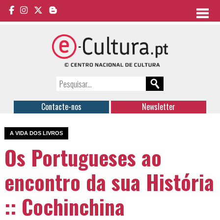
Contacte-nos
Newsletter
A VIDA DOS LIVROS
Os Portugueses ao
encontro da sua História
:: Cochinchina