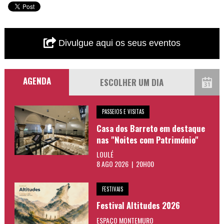
Divulgue aqui os seus eventos
AGENDA
PASSEIOS E VISITAS
Casa dos Barreto em destaque
nas "Noites com Património"
LOULÉ
8 AGO 2026 | 20H00
FESTIVAIS
Festival Altitudes 2026
ESPAÇO MONTEMURO