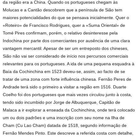
da região era a China. Quando os portugueses chegam às
Molucas e a Cantão descobrem que a península de Sião tem
maiores potencialidades do que se pensava inicialmente. Quer o
«Roteiro» de Francisco Rodrigues, quer a «Suma Oriental» de
Tomé Pires confirmam, porém, o relativo desinteresse pela
Indochina por parte dos comerciantes por ausência de uma clara
vantagem mercantil. Apesar de ser um entreposto dos chineses,
Sião não vai ser considerado de início nos percursos comerciais
relevantes para os portugueses. A ida de uma pequena esquadra à
Baía da Cochinchina em 1523 deveu-se, assim, ao facto de se
tratar de uma zona com forte influência chinesa. Fernão Peres de
Andrade terá sido o primeiro a visitar a região em 1516. Duarte
Coelho foi dos portugueses que mais vezes circulou junto à costa,
tendo sido incumbido por Jorge de Albuquerque, Capitão de
Malaca a ir explorar a enseada da Cochinchina, onde terá colocado
um ou dois padrões e uma inscrição com seu nome na Ilha de
Cham (Cu Lao Cham) datada de 1518, segundo informação de
Fernão Mendes Pinto. Este descreve a referida costa com detalhe,