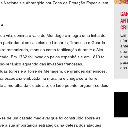
os Nacionais e abrangido por Zona de Proteção Especial em
GAN
ANT
ra
CRI
Em p
 da vila, domina o vale do Mondego e integra uma linha do
ofer
 partir daqui os castelos de Linhares, Trancoso e Guarda.
ante
stro romanizado, mantido como fortificação durante a Alta
que 
e av
ficado. Em 1762 foi invadido pelos espanhóis e em 1810 foi
pas
luso-britânico aquando das invasões francesas.
dos
 duas torres e a Torre de Menagem, de grandes dimensões.
ma escadaria embutida na muralha e chega-se à Torre
te a muralha da cidadela e, do lado poente, erguem-se dois
a-se de um castelo medieval que foi construído sobre as
e a sua importância estratégica na defesa dos ataques