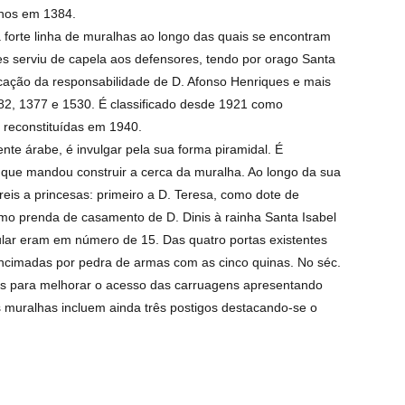
nos em 1384.
a forte linha de muralhas ao longo das quais se encontram
res serviu de capela aos defensores, tendo por orago Santa
icação da responsabilidade de D. Afonso Henriques e mais
82, 1377 e 1530. É classificado desde 1921 como
 reconstituídas em 1940.
e árabe, é invulgar pela sua forma piramidal. É
, que mandou construir a cerca da muralha. Ao longo da sua
 reis a princesas: primeiro a D. Teresa, como dote de
mo prenda de casamento de D. Dinis à rainha Santa Isabel
ular eram em número de 15. Das quatro portas existentes
ncimadas por pedra de armas com as cinco quinas. No séc.
os para melhorar o acesso das carruagens apresentando
s muralhas incluem ainda três postigos destacando-se o