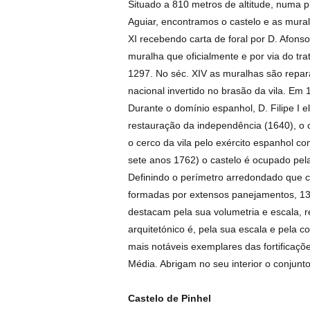
Situado a 810 metros de altitude, numa p
Aguiar, encontramos o castelo e as muralh
XI recebendo carta de foral por D. Afonso 
muralha que oficialmente e por via do tra
1297. No séc. XIV as muralhas são repar
nacional invertido no brasão da vila. Em 
Durante o domínio espanhol, D. Filipe I
restauração da independência (1640), o c
o cerco da vila pelo exército espanhol 
sete anos 1762) o castelo é ocupado pel
Definindo o perímetro arredondado que co
formadas por extensos panejamentos, 13 to
destacam pela sua volumetria e escala, 
arquitetónico é, pela sua escala e pela 
mais notáveis exemplares das fortificaçõ
Média. Abrigam no seu interior o conjunt
Castelo de Pinhel