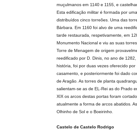
muçulmanos em 1140 e 1155, e castelha
Esta edificação militar é formada por um
distribuídos cinco torreões. Uma das tor
Bárbara. Em 1160 foi alvo de uma reedif
tarde restaurada, respetivamente, em 12
Monumento Nacional e viu as suas torres
Torre de Menagem de origem provavelment
reedificado por D. Dinis, no ano de 1282
história, foi por duas vezes oferecido por
casamento, e posteriormente foi dado co
de Aragão. As torres de planta quadrang
salientam-se as de EL-Rei as do Prado e
XIX os arcos destas portas foram cortad
atualmente a forma de arcos abatidos. A
Olhinho de Sol e o Boeirinho.
Castelo de Castelo Rodrigo