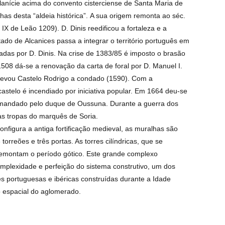
lanície acima do convento cisterciense de Santa Maria de
as desta “aldeia histórica”.
A sua origem remonta ao séc.
IX de Leão 1209). D. Dinis reedificou a fortaleza e a
tado de Alcanices passa a integrar o território português em
adas por D. Dinis. Na crise de 1383/85 é imposto o brasão
1508 dá-se a renovação da carta de foral por D. Manuel I.
 elevou Castelo Rodrigo a condado (1590). Com a
astelo é incendiado por iniciativa popular. Em 1664 deu-se
comandado pelo duque de Oussuna. Durante a guerra dos
as tropas do marquês de Soria.
nfigura a antiga fortificação medieval, as muralhas são
rreões e três portas. As torres cilíndricas, que se
remontam o período gótico. Este grande complexo
complexidade e perfeição do sistema construtivo, um dos
es portuguesas e ibéricas construídas durante a Idade
o espacial do aglomerado.