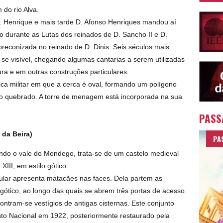
 do rio Alva.
. Henrique e mais tarde D. Afonso Henriques mandou aí
do durante as Lutas dos reinados de D. Sancho II e D.
r preconizada no reinado de D. Dinis. Seis séculos mais
-se visível, chegando algumas cantarias a serem utilizadas
ra e em outras construções particulares.
tica militar em que a cerca é oval, formando um polígono
rco quebrado. A torre de menagem está incorporada na sua
PASS
 da Beira)
PA
ando o vale do Mondego, trata-se de um castelo medieval
XIII, em estilo gótico.
lar apresenta matacães nas faces. Dela partem as
gótico, ao longo das quais se abrem três portas de acesso.
ontram-se vestígios de antigas cisternas. Este conjunto
nto Nacional em 1922, posteriormente restaurado pela