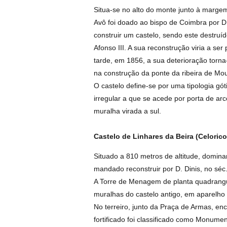
Situa-se no alto do monte junto à margem
Avô foi doado ao bispo de Coimbra por D
construir um castelo, sendo este destruí
Afonso III. A sua reconstrução viria a se
tarde, em 1856, a sua deterioração torna
na construção da ponte da ribeira de Mou
O castelo define-se por uma tipologia gó
irregular a que se acede por porta de a
muralha virada a sul.
Castelo de Linhares da Beira (Celorico
Situado a 810 metros de altitude, domin
mandado reconstruir por D. Dinis, no séc. 
A Torre de Menagem de planta quadrangu
muralhas do castelo antigo, em aparelho 
No terreiro, junto da Praça de Armas, enc
fortificado foi classificado como Monume