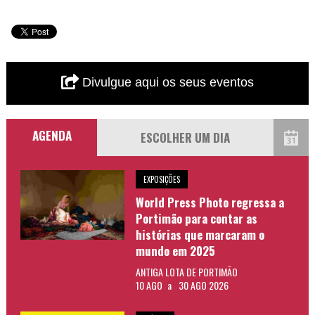
Divulgue aqui os seus eventos
AGENDA
EXPOSIÇÕES
World Press Photo regressa a
Portimão para contar as
histórias que marcaram o
mundo em 2025
ANTIGA LOTA DE PORTIMÃO
10 AGO
a
30 AGO 2026