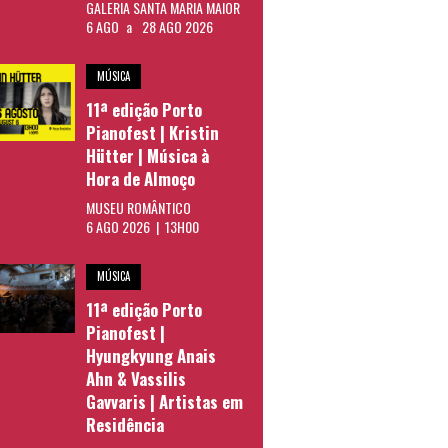
GALERIA SANTA MARIA MAIOR
6 AGO
a
28 AGO 2026
MÚSICA
11ª edição Porto
Pianofest | Kristin
Hütter | Música à
Hora de Almoço
MUSEU ROMÂNTICO
6 AGO 2026 | 13H00
MÚSICA
11ª edição Porto
Pianofest |
Hyungkyung Anais
Ahn & Vassilis
Gavvaris | Artistas em
Residência