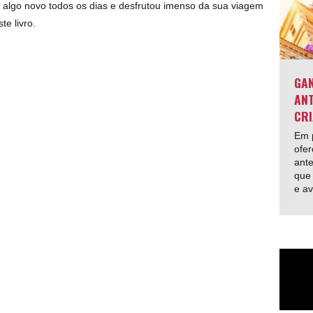
e algo novo todos os dias e desfrutou imenso da sua viagem
te livro.
GAN
ANT
CRI
Em p
ofer
ante
que 
e av