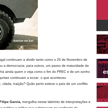
ugal continuam a dividir tanto como o 25 de Novembro de
idou a democracia; para outros, um passo de maturidade da
il; há ainda quem o veja como o fim do PREC e de um sonho
rguntas continuam a ecoar: o que aconteceu
cilada, traição? Quão perto esteve o país de um conflito
Filipe Garcia,
mergulha nesse labirinto de interpretações e
 política e militar que culminaram no confronto de