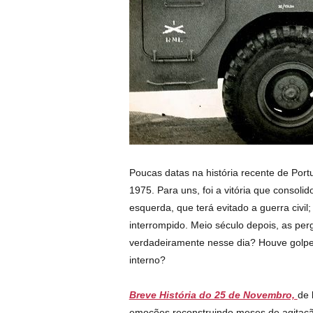
Poucas datas na história recente de Port
1975. Para uns, foi a vitória que consol
esquerda, que terá evitado a guerra civ
interrompido. Meio século depois, as pe
verdadeiramente nesse dia? Houve golpe, 
interno?
Breve História do 25 de Novembro,
de
emoções reconstruindo meses de agitação