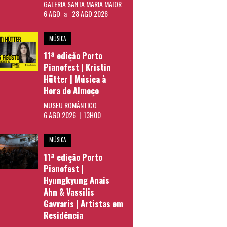
GALERIA SANTA MARIA MAIOR
6 AGO
a
28 AGO 2026
MÚSICA
11ª edição Porto
Pianofest | Kristin
Hütter | Música à
Hora de Almoço
MUSEU ROMÂNTICO
6 AGO 2026 | 13H00
MÚSICA
11ª edição Porto
Pianofest |
Hyungkyung Anais
Ahn & Vassilis
Gavvaris | Artistas em
Residência