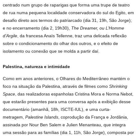
centrado num grupo de raparigas que forma uma trupe de teatro
de rua numa pequena localidade conservadora do sul do Egito, em
desafio direto aos termos do patriarcado (dia 31, 19h, São Jorge);
e no encerramento (dia 2, 19h30),
The Dreamer, ou L’Homme
d’Argile
, da francesa Anaïs Tellenne, traz uma delicada reflexão
sobre o condicionamento do olhar dos outros, e o efeito de
isolamento ou conexão que se molda a partir daí.
Palestina, natureza e intimidade
Como em anos anteriores, o
Olhares do Mediterrâneo mantém o
foco na situação da Palestina, através de filmes como
Shrinking
Space
, das realizadoras espanholas Cristina Mora e Norma Nebot
,
que estarão presentes para uma conversa após a exibição desse
documentário (amanhã, 18h, ISCTE-IUL), e uma curta-
metragem,
Palestine Islands
, coprodução da França e Jordânia,
assinada por Nour Ben Salem e Julien Menanteau, que integra
uma sessão para as famílias (dia 1, 11h, São Jorge), composta por