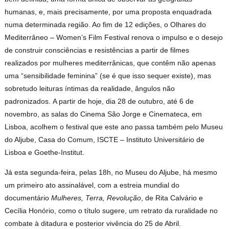
humanas, e, mais precisamente, por uma proposta enquadrada
numa determinada região. Ao fim de 12 edições, o Olhares do
Mediterrâneo – Women’s Film Festival renova o
impulso e o desejo
de construir consciências e resistências a partir de filmes
realizados por mulheres mediterrânicas, que contêm não apenas
uma “sensibilidade feminina” (se é que isso sequer existe), mas
sobretudo leituras íntimas da realidade, ângulos não
padronizados.
A partir de hoje, dia 28 de outubro, até 6 de
novembro, as salas do Cinema São Jorge e Cinemateca, em
Lisboa, acolhem o festival que este ano passa também pelo Museu
do Aljube, Casa do Comum, ISCTE – Instituto Universitário de
Lisboa e Goethe-Institut.
Já esta segunda-feira, pelas 18h, no Museu do Aljube, há mesmo
um
primeiro ato assinalável, com a estreia mundial do
documentário
Mulheres, Terra, Revolução
, de Rita Calvário e
Cecília Honório
, como o título sugere, um retrato da ruralidade no
combate à ditadura e posterior vivência do 25 de Abril.