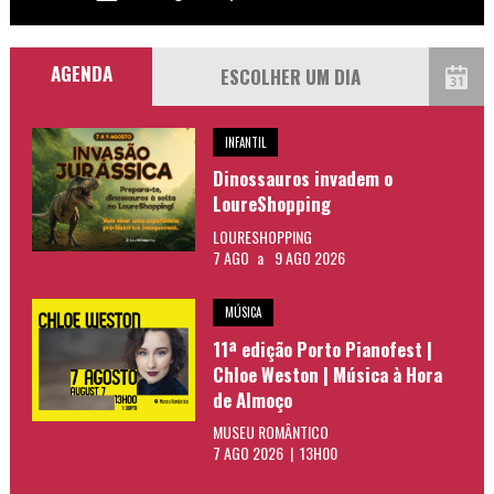
AGENDA
INFANTIL
Dinossauros invadem o
LoureShopping
LOURESHOPPING
7 AGO
a
9 AGO 2026
MÚSICA
11ª edição Porto Pianofest |
Chloe Weston | Música à Hora
de Almoço
MUSEU ROMÂNTICO
7 AGO 2026 | 13H00