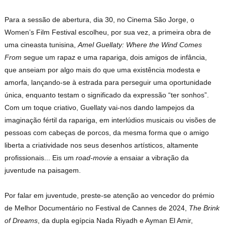
Para a sessão de abertura, dia 30, no Cinema São Jorge, o
Women’s Film Festival escolheu, por sua vez, a primeira obra de
uma cineasta tunisina,
Amel Guellaty: Where the Wind Comes
From
segue um rapaz e uma rapariga, dois amigos de infância,
que anseiam por algo mais do que uma existência modesta e
amorfa, lançando-se à estrada para perseguir uma oportunidade
única, enquanto testam o significado da expressão “ter sonhos”.
Com um toque criativo, Guellaty vai-nos dando lampejos da
imaginação fértil da rapariga, em interlúdios musicais ou visões de
pessoas com cabeças de porcos, da mesma forma que o amigo
liberta a criatividade nos seus desenhos artísticos, altamente
profissionais... Eis um
road-movie
a ensaiar a vibração da
juventude na paisagem.
Por falar em juventude, preste-se atenção ao vencedor do prémio
de Melhor Documentário no Festival de Cannes de 2024,
The Brink
of Dreams
, da dupla egípcia Nada Riyadh e Ayman El Amir,