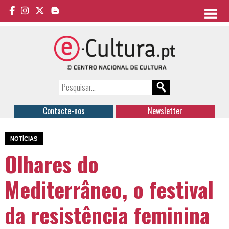
Contacte-nos
Newsletter
NOTÍCIAS
Olhares do
Mediterrâneo, o festival
da resistência feminina