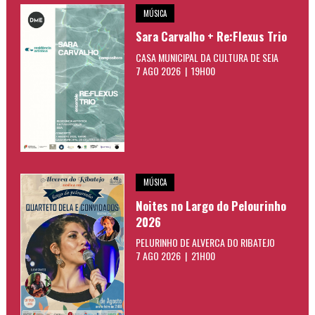
MÚSICA
Sara Carvalho + Re:Flexus Trio
CASA MUNICIPAL DA CULTURA DE SEIA
7 AGO 2026 | 19H00
MÚSICA
Noites no Largo do Pelourinho
2026
PELURINHO DE ALVERCA DO RIBATEJO
7 AGO 2026 | 21H00