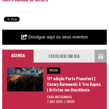
Divulgue aqui os seus eventos
AGENDA
MÚSICA
11ª edição Porto Pianofest |
Cezary Karwowski & Trio Kapwa
| Artistas em Residência
CARA MATOSINHOS
7 AGO 2026 | 18H00