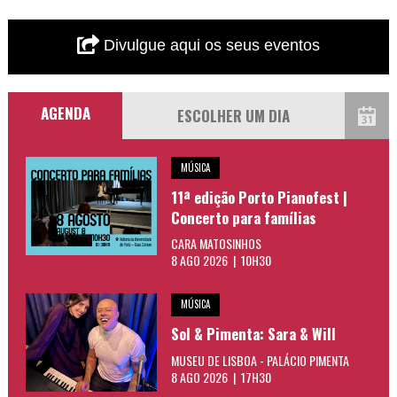
Divulgue aqui os seus eventos
AGENDA
MÚSICA
11ª edição Porto Pianofest |
Concerto para famílias
CARA MATOSINHOS
8 AGO 2026 | 10H30
MÚSICA
Sol & Pimenta: Sara & Will
MUSEU DE LISBOA - PALÁCIO PIMENTA
8 AGO 2026 | 17H30