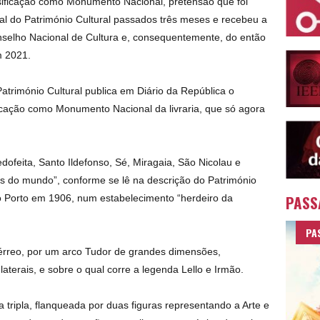
assificação como Monumento Nacional, pretensão que foi
al do Património Cultural passados três meses e recebeu a
nselho Nacional de Cultura e, consequentemente, do então
m 2021.
atrimónio Cultural publica em Diário da República o
ficação como Monumento Nacional da livraria, que só agora
ofeita, Santo Ildefonso, Sé, Miragaia, São Nicolau e
as do mundo”, conforme se lê na descrição do Património
PASS
 no Porto em 1906, num estabelecimento “herdeiro da
PA
térreo, por um arco Tudor de grandes dimensões,
aterais, e sobre o qual corre a legenda Lello e Irmão.
 tripla, flanqueada por duas figuras representando a Arte e