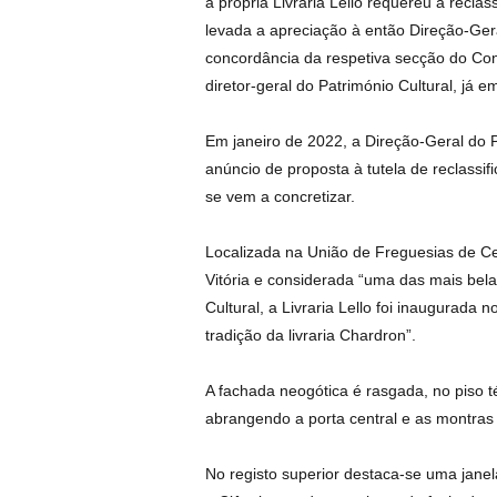
a própria Livraria Lello requereu a recl
levada a apreciação à então Direção-Ger
concordância da respetiva secção do Co
diretor-geral do Património Cultural, já e
Em janeiro de 2022, a Direção-Geral do P
anúncio de proposta à tutela de reclassi
se vem a concretizar.
Localizada na União de Freguesias de Ced
Vitória e considerada “uma das mais bel
Cultural, a Livraria Lello foi inaugurada
tradição da livraria Chardron”.
A fachada neogótica é rasgada, no piso 
abrangendo a porta central e as montras l
No registo superior destaca-se uma janela