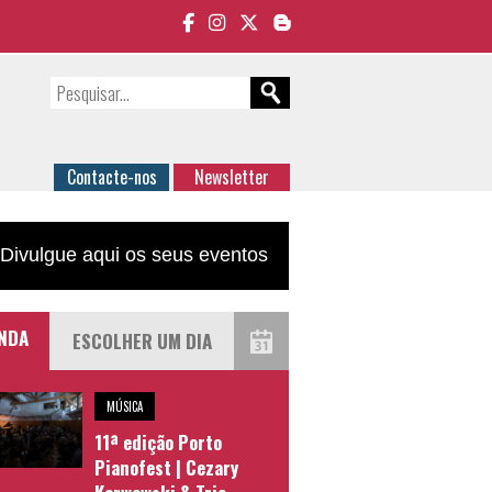
Contacte-nos
Newsletter
Divulgue aqui os seus eventos
NDA
MÚSICA
11ª edição Porto
Pianofest | Cezary