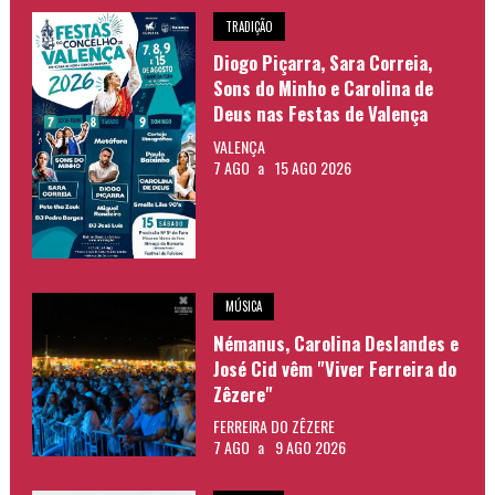
TRADIÇÃO
Diogo Piçarra, Sara Correia,
Sons do Minho e Carolina de
Deus nas Festas de Valença
VALENÇA
7 AGO
a
15 AGO 2026
MÚSICA
Némanus, Carolina Deslandes e
José Cid vêm "Viver Ferreira do
Zêzere"
FERREIRA DO ZÊZERE
7 AGO
a
9 AGO 2026