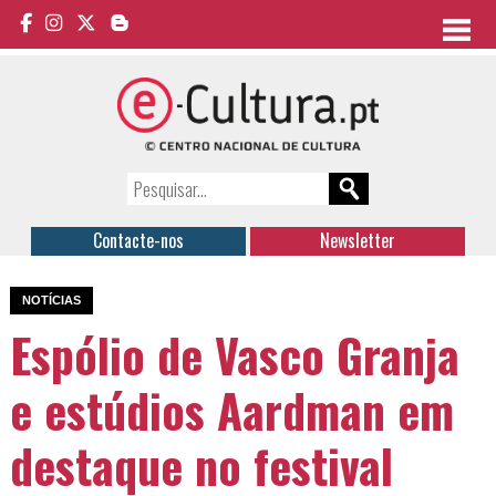
Contacte-nos
Newsletter
NOTÍCIAS
Espólio de Vasco Granja
e estúdios Aardman em
destaque no festival