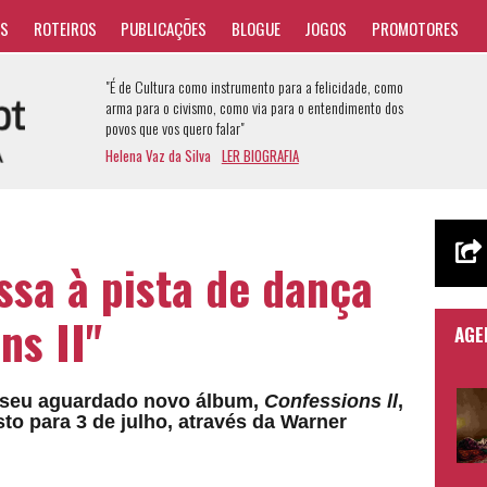
AS
ROTEIROS
PUBLICAÇÕES
BLOGUE
JOGOS
PROMOTORES
"É de Cultura como instrumento para a felicidade, como
arma para o civismo, como via para o entendimento dos
povos que vos quero falar"
Helena Vaz da Silva
LER BIOGRAFIA
sa à pista de dança
ns II"
AGE
 seu aguardado novo álbum,
C
onfessions ll
,
to para 3 de julho, através da Warner