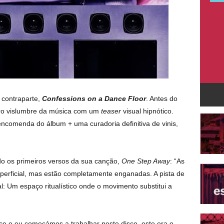
 contraparte,
Confessions on a Dance Floor
. Antes do
iro vislumbre da música com um
teaser
visual hipnótico.
encomenda do álbum + uma curadoria definitiva de vinis,
o os primeiros versos da sua canção,
One Step Away
: “As
perficial, mas estão completamente enganadas. A pista de
: Um espaço ritualístico onde o movimento substitui a
e e eu começámos a trabalhar neste disco, este era o