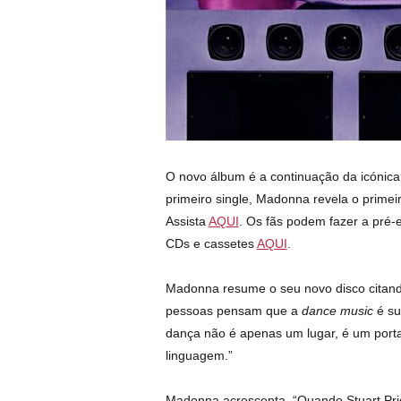
O novo álbum é a continuação da icónica
primeiro single, Madonna revela o prime
Assista
AQUI
. Os fãs podem fazer a pré-
CDs e cassetes
AQUI
.
Madonna resume o seu novo disco citand
pessoas pensam que a
dance music
é su
dança não é apenas um lugar, é um portal
linguagem.”
Madonna acrescenta, “Quando Stuart Pric