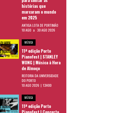
para contar as
histórias que
marcaram o mundo
em 2025
ANTIGA LOTA DE PORTIMÃO
10 AGO
a
30 AGO 2026
MÚSICA
11ª edição Porto
Pianofest | STANLEY
WONG | Música à Hora
de Almoço
REITORIA DA UNIVERSIDADE
DO PORTO
10 AGO 2026 | 13H00
MÚSICA
11ª edição Porto
Pianofest | Concerto