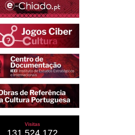
Visitas
131,524,172