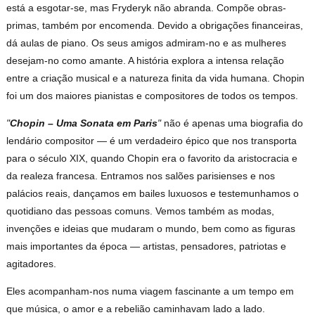
está a esgotar-se, mas Fryderyk não abranda. Compõe obras-
primas, também por encomenda. Devido a obrigações financeiras,
dá aulas de piano. Os seus amigos admiram-no e as mulheres
desejam-no como amante. A história explora a intensa relação
entre a criação musical e a natureza finita da vida humana. Chopin
foi um dos maiores pianistas e compositores de todos os tempos.
"
Chopin – Uma Sonata em Paris
"
não é apenas uma biografia do
lendário compositor — é um verdadeiro épico que nos transporta
para o século XIX, quando Chopin era o favorito da aristocracia e
da realeza francesa. Entramos nos salões parisienses e nos
palácios reais, dançamos em bailes luxuosos e testemunhamos o
quotidiano das pessoas comuns. Vemos também as modas,
invenções e ideias que mudaram o mundo, bem como as figuras
mais importantes da época — artistas, pensadores, patriotas e
agitadores.
Eles acompanham-nos numa viagem fascinante a um tempo em
que música, o amor e a rebelião caminhavam lado a lado.