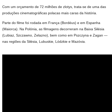
Com um orçamento de 72 milhões de zlotys, trata-se de uma das
produções cinematográficas polacas mais caras da história.
Parte do filme foi rodada em França (Bordéus) e em Espanha
(Maiorca). Na Polónia, as filmagens decorreram na Baixa Silésia
(Lubiaz, Szczawno, Zelazno), bem como em Pszczyna e Zagan —
nas regiões da Silésia, Lubuskie, Lódzkie e Mazóvia.