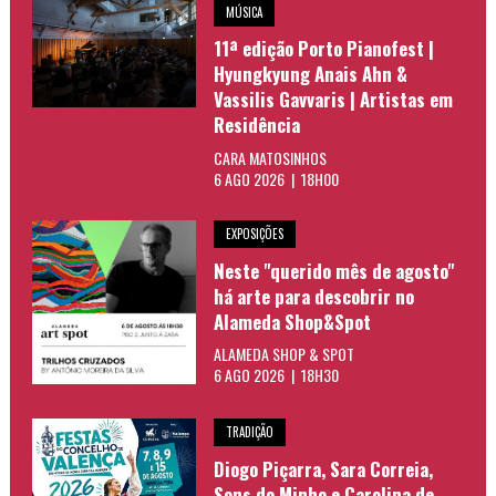
MÚSICA
11ª edição Porto Pianofest |
Hyungkyung Anais Ahn &
Vassilis Gavvaris | Artistas em
Residência
CARA MATOSINHOS
6 AGO 2026 | 18H00
EXPOSIÇÕES
Neste "querido mês de agosto"
há arte para descobrir no
Alameda Shop&Spot
ALAMEDA SHOP & SPOT
6 AGO 2026 | 18H30
TRADIÇÃO
Diogo Piçarra, Sara Correia,
Sons do Minho e Carolina de