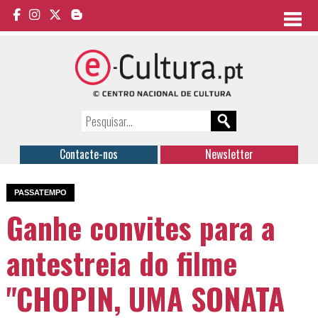
Contacte-nos
Newsletter
PASSATEMPO
Ganhe convites para a
antestreia do filme
"CHOPIN, UMA SONATA