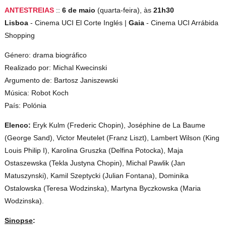
ANTESTREIAS
::
6 de maio
(quarta-feira), às
21h30
Lisboa
- Cinema UCI El Corte Inglés |
Gaia
- Cinema UCI Arrábida
Shopping
Género: drama biográfico
Realizado por: Michal Kwecinski
Argumento de: Bartosz Janiszewski
Música: Robot Koch
País: Polónia
Elenco:
Eryk Kulm (Frederic Chopin), Joséphine de La Baume
(George Sand), Victor Meutelet (Franz Liszt), Lambert Wilson (King
Louis Philip I), Karolina Gruszka (Delfina Potocka), Maja
Ostaszewska (Tekla Justyna Chopin), Michal Pawlik (Jan
Matuszynski), Kamil Szeptycki (Julian Fontana), Dominika
Ostalowska (Teresa Wodzinska), Martyna Byczkowska (Maria
Wodzinska).
Sinopse
: