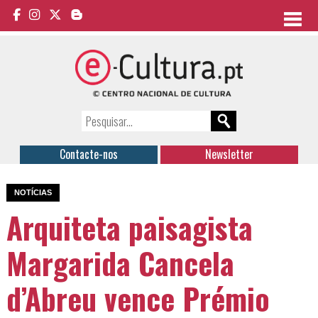
Contacte-nos
Newsletter
NOTÍCIAS
Arquiteta paisagista
Margarida Cancela
d’Abreu vence Prémio