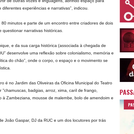
artir de outras vozes e linguagens, abrindo espaço para
 diferentes experiências e narrativas”, indicou.
80 minutos e parte de um encontro entre criadores de dois
questionar narrativas históricas.
ique, e da sua carga histórica (associada à chegada de
U” desenvolve uma reflexão sobre colonialismo, memória e
lítica do chão”, onde o corpo, o espaço e o movimento se
stica.
ro é no Jardim das Oliveiras da Oficina Municipal do Teatro
PASS
r "chamuscas, badgias, arroz, xima, caril de frango,
ngo à Zambeziana, mousse de malembe, bolo de amendoim e
PA
de João Gaspar, DJ da RUC e um dos locutores por trás