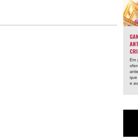
GAN
ANT
CRI
Em p
ofer
ante
que 
e av