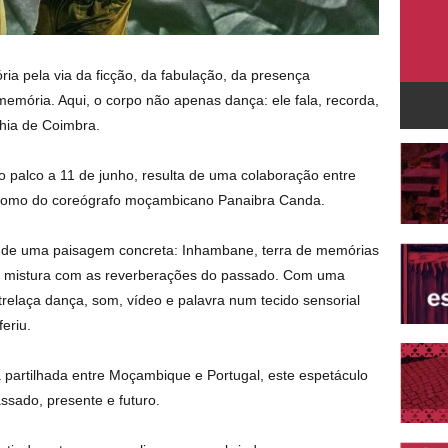
ria pela via da ficção, da fabulação, da presença
emória. Aqui, o corpo não apenas dança: ele fala, recorda,
hia de Coimbra.
ao palco a 11 de junho, resulta de uma colaboração entre
 como do coreógrafo moçambicano Panaibra Canda.
ir de uma paisagem concreta: Inhambane, terra de memórias
 se mistura com as reverberações do passado. Com uma
ntrelaça dança, som, vídeo e palavra num tecido sensorial
eriu.
a partilhada entre Moçambique e Portugal, este espetáculo
sado, presente e futuro.