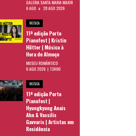
GALERIA SANTA MARIA MAIOR
6 AGO
a
28 AGO 2026
MÚSICA
11ª edição Porto
Pianofest | Kristin
Hütter | Música à
Hora de Almoço
MUSEU ROMÂNTICO
6 AGO 2026 | 13H00
MÚSICA
11ª edição Porto
Pianofest |
Hyungkyung Anais
Ahn & Vassilis
Gavvaris | Artistas em
Residência