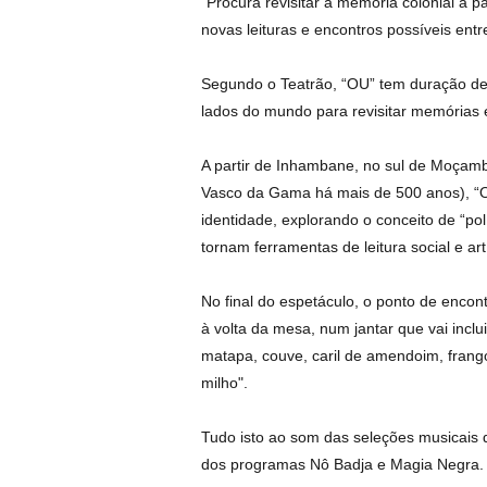
“Procura revisitar a memória colonial a p
novas leituras e encontros possíveis entre
Segundo o Teatrão, “OU” tem duração de 
lados do mundo para revisitar memórias e 
A partir de Inhambane, no sul de Moçamb
Vasco da Gama há mais de 500 anos), “O
identidade, explorando o conceito de “po
tornam ferramentas de leitura social e artí
No final do espetáculo, o ponto de encont
à volta da mesa, num jantar que vai inclui
matapa, couve, caril de amendoim, fra
milho".
Tudo isto ao som das seleções musicais 
dos programas Nô Badja e Magia Negra.