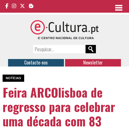
Contacte-nos
Newsletter
NOTÍCIAS
Feira ARCOlisboa de
regresso para celebrar
uma década com 83