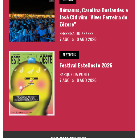
Némanus, Carolina Deslandes e
José Cid vêm "Viver Ferreira do
Zêzere"
FERREIRA DO ZÊZERE
7 AGO
a
9 AGO 2026
FESTIVAIS
Festival EsteOeste 2026
PARQUE DA PONTE
7 AGO
a
8 AGO 2026