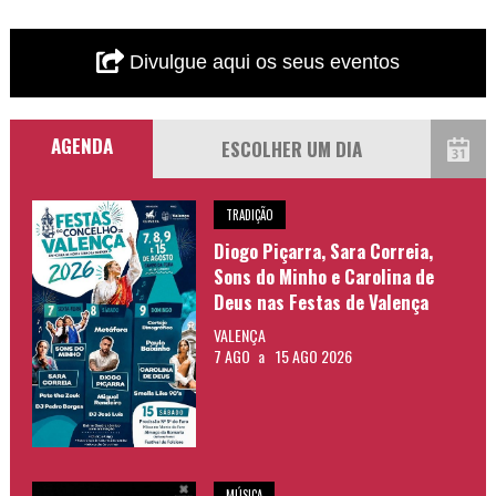
Divulgue aqui os seus eventos
AGENDA
TRADIÇÃO
Diogo Piçarra, Sara Correia,
Sons do Minho e Carolina de
Deus nas Festas de Valença
VALENÇA
7 AGO
a
15 AGO 2026
MÚSICA