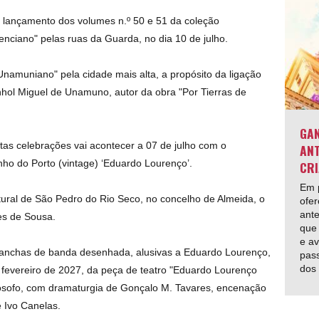
o lançamento dos volumes n.º 50 e 51 da coleção
enciano" pelas ruas da Guarda, no dia 10 de julho.
amuniano" pela cidade mais alta, a propósito da ligação
ol Miguel de Unamuno, autor da obra "Por Tierras de
GAN
s celebrações vai acontecer a 07 de julho com o
ANT
ho do Porto (vintage) ‘Eduardo Lourenço’.
CRI
Em p
ural de São Pedro do Rio Seco, no concelho de Almeida, o
ofer
ante
es de Sousa.
que 
e av
pranchas de banda desenhada, alusivas a Eduardo Lourenço,
pas
dos
em fevereiro de 2027, da peça de teatro "Eduardo Lourenço
ilósofo, com dramaturgia de Gonçalo M. Tavares, encenação
e Ivo Canelas.