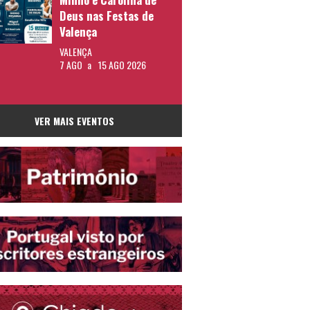
Deus nas Festas de
Valença
VALENÇA
7 AGO
a
15 AGO 2026
VER MAIS EVENTOS