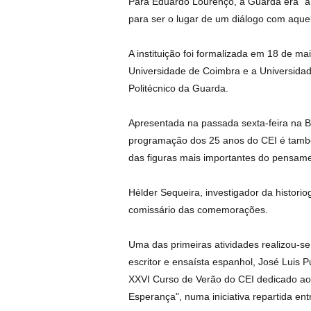
Para Eduardo Lourenço, a Guarda era “
para ser o lugar de um diálogo com aque
A instituição foi formalizada em 18 de m
Universidade de Coimbra e a Universidade
Politécnico da Guarda.
Apresentada na passada sexta-feira na B
programação dos 25 anos do CEI é tam
das figuras mais importantes do pensam
Hélder Sequeira, investigador da historiog
comissário das comemorações.
Uma das primeiras atividades realizou-
escritor e ensaísta espanhol, José Luis Pu
XXVI Curso de Verão do CEI dedicado ao 
Esperança", numa iniciativa repartida e