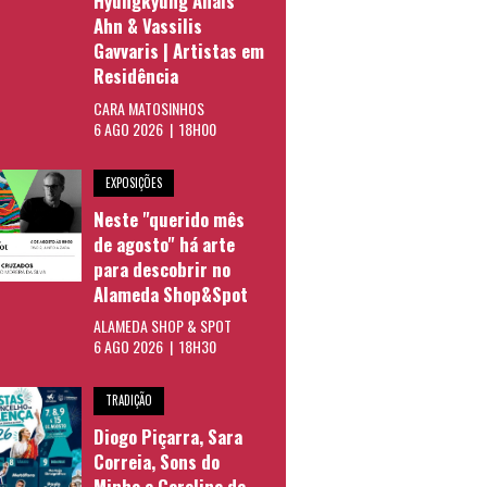
Hyungkyung Anais
Ahn & Vassilis
Gavvaris | Artistas em
Residência
CARA MATOSINHOS
6 AGO 2026 | 18H00
EXPOSIÇÕES
Neste "querido mês
de agosto" há arte
para descobrir no
Alameda Shop&Spot
ALAMEDA SHOP & SPOT
6 AGO 2026 | 18H30
TRADIÇÃO
Diogo Piçarra, Sara
Correia, Sons do
Minho e Carolina de