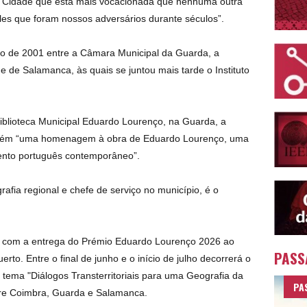
a Cidade que está mais vocacionada que nenhuma outra
les que foram nossos adversários durante séculos”.
aio de 2001 entre a Câmara Municipal da Guarda, a
 de Salamanca, às quais se juntou mais tarde o Instituto
iblioteca Municipal Eduardo Lourenço, na Guarda, a
bém “uma homenagem à obra de Eduardo Lourenço, uma
ento português contemporâneo”.
rafia regional e chefe de serviço no município, é o
se com a entrega do Prémio Eduardo Lourenço 2026 ao
PASS
erto. Entre o final de junho e o início de julho decorrerá o
tema "Diálogos Transterritoriais para uma Geografia da
PA
ntre Coimbra, Guarda e Salamanca.