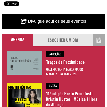
Divulgue aqui os seus eventos
AGENDA
EXPOSIÇÕES
Traços de Proximidade
GALERIA SANTA MARIA MAIOR
6 AGO
a
28 AGO 2026
MÚSICA
11ª edição Porto Pianofest |
Kristin Hütter | Música à Hora
de Almoço