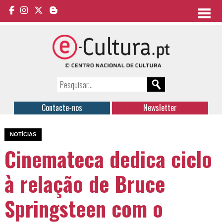
Contacte-nos
Newsletter
NOTÍCIAS
Cinemateca dedica ciclo
à relação de Bruce
Springsteen com o