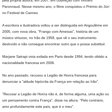
pela própria autora, em 2007, em codireção com Vincent
Paronnaud. Nesse mesmo ano, o filme conquistou o Prémio do Júri
no Festival de Cannes.
A escritora e ilustradora voltou a ser distinguida em Angoulême em
2005, com nova obra, "Frango com Ameixas", história de um
músico virtuoso, no Irão de 1958, que vê o seu instrumento
destruído e não consegue encontrar outro que o possa substituir.
Marjane Satrapi vivia exilada em Paris desde 1994, tendo obtido a
nacionalidade francesa em 2006.
No ano passado, recusou a Legião de Honra francesa para
denunciar a "atitude hipócrita da França em relação ao Irão".
"Recusar a Legião de Honra não é, de forma alguma, uma ação ou
um pensamento contra França", disse na altura. "Pelo contrário,
amo profundamente este país, que é o meu".