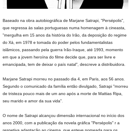
Baseado na obra autobiográfica de Marjane Satrapi, "Persépolis",
que regressa às salas portuguesas numa homenagem à cineasta,
"mergulha em 15 anos da história do Irão, da deposição do regime
do Xá, em 1978 e tomada do poder pelos fundamentalistas
islâmicos, passando pela guerra Irão-Iraque, até 1993, momento
em que a jovem heroína do filme decide que, para ser livre e
emancipada, tem de deixar o país natal", descreve a distribuidora.
Marjane Satrapi morreu no passado dia 4, em Paris, aos 56 anos.
Segundo o comunicado da família então divulgado, Satrapi "morreu
de tristeza pouco mais de um ano após a morte de Mattias Ripa,
seu marido e amor da sua vida".
O nome de Satrapi alcançou dimensão internacional no início dos
anos 2000, com a publicação da novela gráfica "Persépolis" r a
respetiva adaptação ao cinema, que esteve nomeada para os