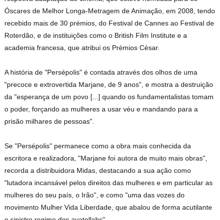
Óscares de Melhor Longa-Metragem de Animação, em 2008, tendo
recebido mais de 30 prémios, do Festival de Cannes ao Festival de
Roterdão, e de instituições como o British Film Institute e a
academia francesa, que atribui os Prémios César.
A história de "Persépolis" é contada através dos olhos de uma
"precoce e extrovertida Marjane, de 9 anos", e mostra a destruição
da "esperança de um povo [...] quando os fundamentalistas tomam
o poder, forçando as mulheres a usar véu e mandando para a
prisão milhares de pessoas".
Se "Persépolis" permanece como a obra mais conhecida da
escritora e realizadora, "Marjane foi autora de muito mais obras",
recorda a distribuidora Midas, destacando a sua ação como
"lutadora incansável pelos direitos das mulheres e em particular as
mulheres do seu país, o Irão", e como "uma das vozes do
movimento Mulher Vida Liberdade, que abalou de forma acutilante
o sinistro regime dos ayatollahs".