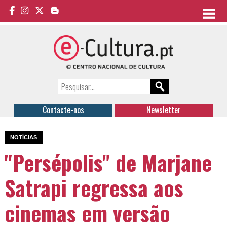
Contacte-nos
Newsletter
NOTÍCIAS
"Persépolis" de Marjane
Satrapi regressa aos
cinemas em versão