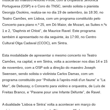
musical do maestro Antonio Pirolli, com a Orquestra Sinfónica
Portuguesa (OSP) e o Coro do TNSC, sendo solista o pianista
Georgijs Osokins, realiza-se no dia 19 de setembro, às 18:30, no
Teatro Camões, em Lisboa, com um programa constituído pelo
Concerto para piano n.º 25, em Dó Maior, de Mozart, as Suites n.ºs
1 e 2, “Daphnis et Chloé”, de Maurice Ravel. Este programa
também é apresentado no dia seguinte, às 17:00, no Centro
Cultural Olga Cadaval (CCOC), em Sintra.
Esta modalidade de apresentar o mesmo concerto no Teatro
Camões, na capital, e em Sintra, volta a acontecer nos dias 14 e 15
de novembro, com a OSP sob a direção do maestro Joseph
Swensen, sendo solista o violinista Carlos Damas, com um
programa constituído por “Prélude à l'après-midi d'un faune” e “La
Mer”, de Debussy, o Concerto para violino e orquestra, de Luís de
Freitas Branco, e “Pavane pour une Infante Défunte”, de Ravel.
A dualidade 'Lisboa e Sintra' volta a acontecer em março do