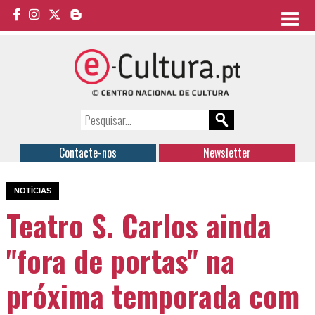
Contacte-nos
Newsletter
NOTÍCIAS
Teatro S. Carlos ainda
"fora de portas" na
próxima temporada com