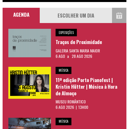
AGENDA
EXPOSIÇÕES
Traços de Proximidade
GALERIA SANTA MARIA MAIOR
6 AGO
a
28 AGO 2026
MÚSICA
11ª edição Porto Pianofest |
Kristin Hütter | Música à Hora
de Almoço
MUSEU ROMÂNTICO
6 AGO 2026 | 13H00
MÚSICA