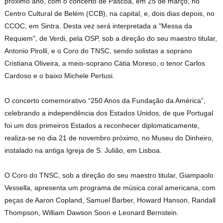
próximo ano, com o concerto de Páscoa, em 25 de março, no
Centro Cultural de Belém (CCB), na capital, e, dois dias depois, no
CCOC, em Sintra. Desta vez será interpretada a "Messa da
Requiem", de Verdi, pela OSP, sob a direção do seu maestro titular,
Antonio Pirolli, e o Coro do TNSC, sendo solistas a soprano
Cristiana Oliveira, a meio-soprano Cátia Moreso, o tenor Carlos
Cardoso e o baixo Michele Pertusi.
O concerto comemorativo “250 Anos da Fundação da América”,
celebrando a independência dos Estados Unidos, de que Portugal
foi um dos primeiros Estados a reconhecer diplomaticamente,
realiza-se no dia 21 de novembro próximo, no Museu do Dinheiro,
instalado na antiga Igreja de S. Julião, em Lisboa.
O Coro do TNSC, sob a direção do seu maestro titular, Giampaolo
Vessella, apresenta um programa de música coral americana, com
peças de Aaron Copland, Samuel Barber, Howard Hanson, Randall
Thompson, William Dawson Soon e Leonard Bernstein.