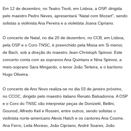
Em 12 de dezembro, no Teatro Tivoli, em Lisboa, a OSP, dirigida
pelo maestro Pedro Neves, apresentará “Natal com Mozart”, sendo
solistas a violinista Ana Pereira e a violetista Joana Cipriano.
O concerto de Natal, no dia 20 de dezembro, no CCB, em Lisboa,
pela OSP e o Coro TNSC, é preenchido pela Missa em Si menor,
de Bach, sob a direção do maestro Jean-Christoph Spinosi. Este
concerto conta com as sopranos Ana Quintans e Nina Spinosi, a
meio-soprano Sara Mingardo, o tenor João Terleira, e o barítono
Hugo Oliveira.
O concerto de Ano Novo realiza-se no dia 03 de janeiro próximo,
no CCOC, dirigido pelo maestro italiano Renato Balsadonna. A OSP
e o Coro do TNSC vão interpretar peças de Donizetti, Bellini,
Gounod, Alfredo Keil e Rossini, entre outros, sendo solistas o
violinista norte-americano Alexis Hatch e os cantores Ana Cosme,
Ana Ferro, Leila Moreso, João Cipriano, André Soares, João