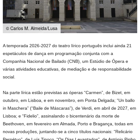
© Carlos M. Almeida/Lusa
A temporada 2026-2027 do teatro lírico português inclui ainda 21
espetáculos de dança em programação conjunta com a
Companhia Nacional de Bailado (CNB), um Estúdio de Ópera e
várias atividades educativas, de mediação e de responsabilidade
social.
Na parte lírica estão previstas as óperas “Carmen”, de Bizet, em
outubro, em Lisboa, e em novembro, em Ponta Delgada; “Un ballo
in Maschera” (“Baile de Máscaras”), de Verdi, em abril de 2027, em
Lisboa; e “Fidelio”, assinalando o bicentenário da morte de
Beethoven, em fevereiro em Almada, Porto e Bragança, todas em
novas produções, juntando-se a cinco títulos nacionais: “Relicário
Perpétuo”, de Luís Tinoco, “Os Dias Levantados”, de António Pinho