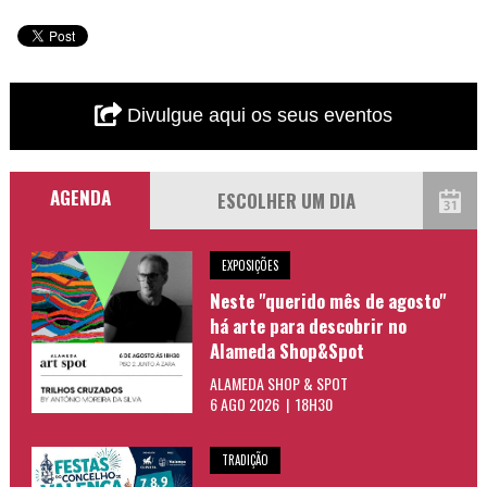
Divulgue aqui os seus eventos
AGENDA
EXPOSIÇÕES
Neste "querido mês de agosto"
há arte para descobrir no
Alameda Shop&Spot
ALAMEDA SHOP & SPOT
6 AGO 2026 | 18H30
TRADIÇÃO