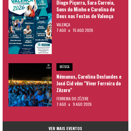
Diogo Piçarra, Sara Correia,
Sons do Minho e Carolina de
Deus nas Festas de Valença
VALENÇA
7 AGO
a
15 AGO 2026
MÚSICA
Némanus, Carolina Deslandes e
José Cid vêm "Viver Ferreira do
Zêzere"
FERREIRA DO ZÊZERE
7 AGO
a
9 AGO 2026
VER MAIS EVENTOS