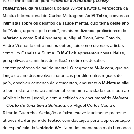
Particular destaque para
Perdidos e Achados
(
Rzeczy
znalezione
)
, da realizadora polaca Wiktoria Kwoka, vencedora da
Mostra Internacional de Curtas-Metragens. As
M-Talks
, conversas
intimistas sobre os desafios da saúde mental, cujo tema deste ano
foi "Antes, agora e pelo meio", reuniram diversos profissionais de
referência como Rui Albuquerque, Miguel Ricou, Vítor Cotovio,
André Viamonte entre muitos outros, tais como diversos artistas
como Ivo Canelas e Surma. O
M-Click
apresentou novas ideias,
perspetivas e caminhos de reflexão sobre os desafios
contemporâneos da saúde mental. O segmento
M-Jovem,
que ao
longo do ano desenvolve itinerâncias por diferentes regiões do
país, envolveu centenas de estudantes, enquanto o
M-Natura
aliou
o bem-estar à literacia ambiental, com uma atividade destinada ao
público infanto-juvenil, e com a exibição do documentário
Malcata
– Conto de Uma Serra Solitária
, de Miguel Cortes Costa e
Ricardo Guerreiro. A criação artística esteve igualmente presente
através da
dança e do teatro
, com destaque para a apresentação
do espetáculo da
Unidade W+
. Num dos momentos mais humanos