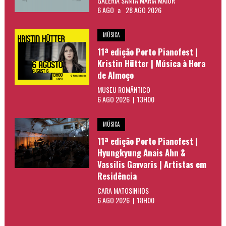
GALERIA SANTA MARIA MAIOR
6 AGO
a
28 AGO 2026
MÚSICA
11ª edição Porto Pianofest |
Kristin Hütter | Música à Hora
de Almoço
MUSEU ROMÂNTICO
6 AGO 2026 | 13H00
MÚSICA
11ª edição Porto Pianofest |
Hyungkyung Anais Ahn &
Vassilis Gavvaris | Artistas em
Residência
CARA MATOSINHOS
6 AGO 2026 | 18H00