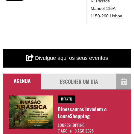
R. Passos
Manuel 116A,
1150-260 Lisboa
Divulgue aqui os seus eventos
AGENDA
INFANTIL
Dinossauros invadem o
LoureShopping
LOURESHOPPING
7 AGO
a
9 AGO 2026