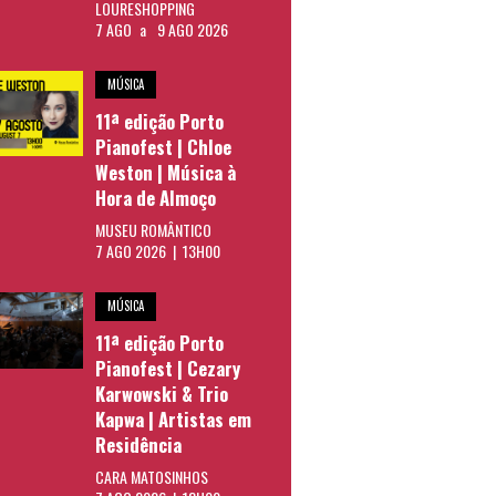
LOURESHOPPING
7 AGO
a
9 AGO 2026
MÚSICA
11ª edição Porto
Pianofest | Chloe
Weston | Música à
Hora de Almoço
MUSEU ROMÂNTICO
7 AGO 2026 | 13H00
MÚSICA
11ª edição Porto
Pianofest | Cezary
Karwowski & Trio
Kapwa | Artistas em
Residência
CARA MATOSINHOS