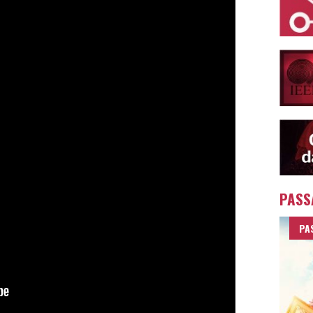
PASS
PA