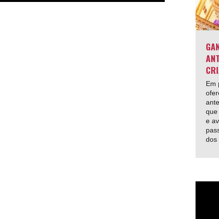
GAN
ANT
CRI
Em p
ofer
ante
que 
e av
pas
dos