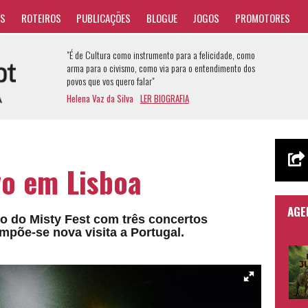
AS
ROTEIROS
PUBLICAÇÕES
BLOGUE
JOGOS
PROMOTORES
"É de Cultura como instrumento para a felicidade, como
arma para o civismo, como via para o entendimento dos
povos que vos quero falar"
Helena Vaz da Silva
LER BIOGRAFIA
vo em Lisboa
AGE
ão do Misty Fest com três concertos
mpõe-se nova visita a Portugal.