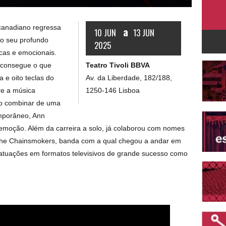
canadiano regressa
a
10 JUN
13 JUN
o seu profundo
2025
icas e emocionais.
Teatro Tivoli BBVA
 consegue o que
Av. da Liberdade, 182/188,
 e oito teclas do
1250-146 Lisboa
tre a música
 Ao combinar de uma
emporâneo, Ann
emoção. Além da carreira a solo, já colaborou com nomes
The Chainsmokers, banda com a qual chegou a andar em
atuações em formatos televisivos de grande sucesso como