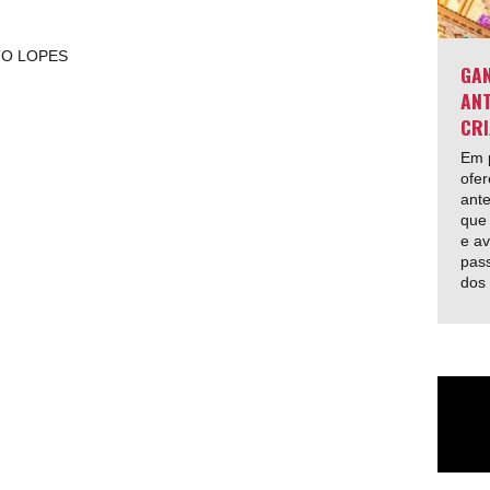
TO LOPES
GAN
ANT
CRI
Em p
ofer
ante
que 
e av
pas
dos