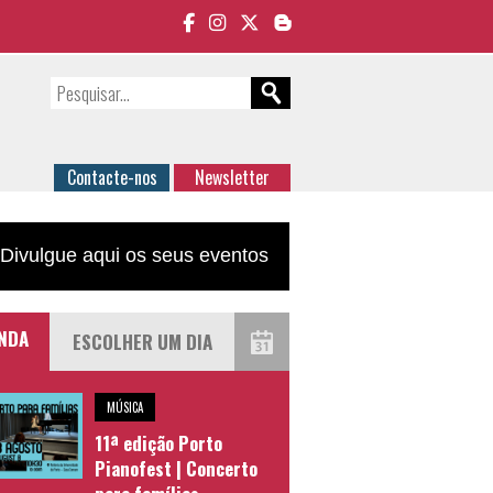
Contacte-nos
Newsletter
Divulgue aqui os seus eventos
NDA
MÚSICA
11ª edição Porto
Pianofest | Concerto