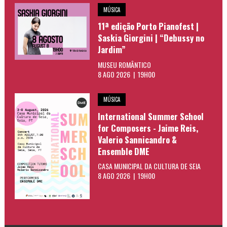
MÚSICA
11ª edição Porto Pianofest |
Saskia Giorgini | “Debussy no
Jardim”
MUSEU ROMÂNTICO
8 AGO 2026 | 19H00
MÚSICA
International Summer School
for Composers - Jaime Reis,
Valerio Sannicandro &
Ensemble DME
CASA MUNICIPAL DA CULTURA DE SEIA
8 AGO 2026 | 19H00