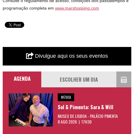
Consulte o regulamento de acesso, condições dos passatempos e
programação completa em
www.marshopping.com
Divulgue aqui os seus eventos
AGENDA
MÚSICA
Sol & Pimenta: Sara & Will
MUSEU DE LISBOA - PALÁCIO PIMENTA
8 AGO 2026 | 17H30