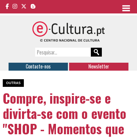
Contacte-nos
Newsletter
OUTRAS
Compre, inspire-se e
divirta-se com o evento
"SHOP - Momentos que