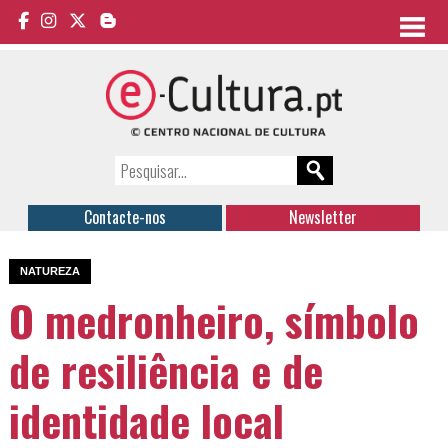
Contacte-nos
Newsletter
NATUREZA
O medronheiro, símbolo
de resiliência e de
identidade local