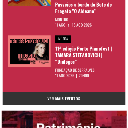
Passeios a bordo do Bote de
Fragata "O Aldeano"
MONTIJO
11 AGO
a
16 AGO 2026
MÚSICA
11ª edição Porto Pianofest |
TAMARA STEFANOVICH |
“Diálogos”
FUNDAÇÃO DE SERRALVES
11 AGO 2026 | 20H00
VER MAIS EVENTOS