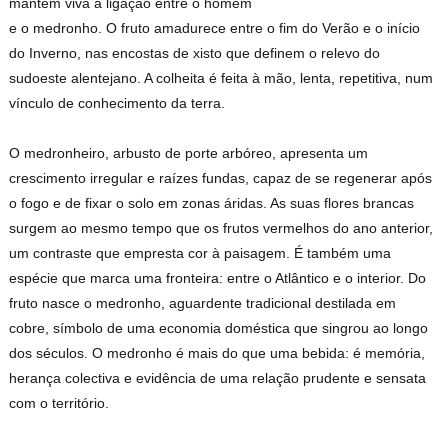
mantém viva a ligação entre o homem
e o medronho. O fruto amadurece entre o fim do Verão e o início
do Inverno, nas encostas de xisto que definem o relevo do
sudoeste alentejano. A colheita é feita à mão, lenta, repetitiva, num
vínculo de conhecimento da terra.
O medronheiro, arbusto de porte arbóreo, apresenta um
crescimento irregular e raízes fundas, capaz de se regenerar após
o fogo e de fixar o solo em zonas áridas. As suas flores brancas
surgem ao mesmo tempo que os frutos vermelhos do ano anterior,
um contraste que empresta cor à paisagem. É também uma
espécie que marca uma fronteira: entre o Atlântico e o interior. Do
fruto nasce o medronho, aguardente tradicional destilada em
cobre, símbolo de uma economia doméstica que singrou ao longo
dos séculos. O medronho é mais do que uma bebida: é memória,
herança colectiva e evidência de uma relação prudente e sensata
com o território.