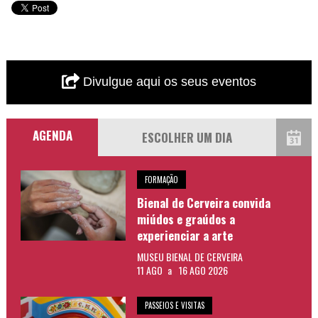
Divulgue aqui os seus eventos
AGENDA
FORMAÇÃO
Bienal de Cerveira convida
miúdos e graúdos a
experienciar a arte
MUSEU BIENAL DE CERVEIRA
11 AGO
a
16 AGO 2026
PASSEIOS E VISITAS