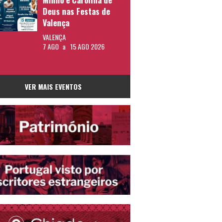
Deus nas Festas de
Valença
VALENÇA
7 AGO
a
15 AGO 2026
VER MAIS EVENTOS