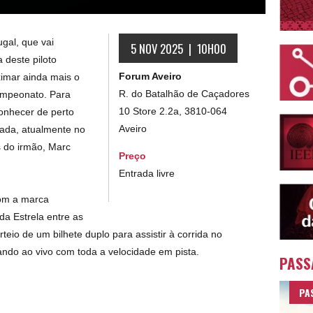
gal, que vai
5 NOV 2025 | 10H00
 deste piloto
Forum Aveiro
imar ainda mais o
R. do Batalhão de Caçadores
ampeonato. Para
10 Store 2.2a, 3810-064
conhecer de perto
Aveiro
ada, atualmente no
ás do irmão, Marc
Preço
Entrada livre
com a marca
da Estrela entre as
teio de um bilhete duplo para assistir à corrida no
ando ao vivo com toda a velocidade em pista.
PASS
PA