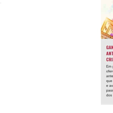
0
GAN
ANT
CRI
Em p
ofer
ante
que 
e av
pas
dos