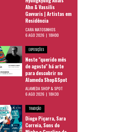
Hyungkyung Anais
Ahn & Vassilis
Gavvaris | Artistas em
Residência
CARA MATOSINHOS
6 AGO 2026 | 18H00
EXPOSIÇÕES
Neste "querido mês
de agosto" há arte
para descobrir no
Alameda Shop&Spot
ALAMEDA SHOP & SPOT
6 AGO 2026 | 18H30
TRADIÇÃO
Diogo Piçarra, Sara
Correia, Sons do
Minho e Carolina de