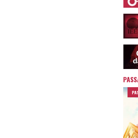
PASS
PA