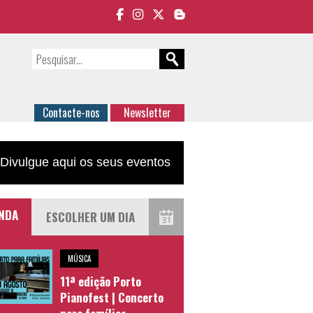
Contacte-nos
Newsletter
Divulgue aqui os seus eventos
NDA
MÚSICA
11ª edição Porto
Pianofest | Concerto