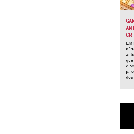
GAN
ANT
CRI
Em p
ofer
ante
que 
e av
pas
dos