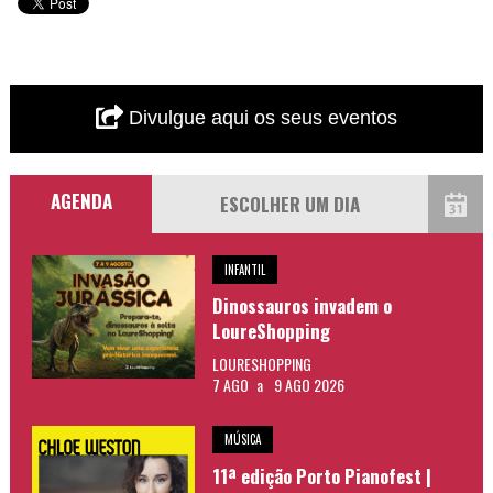
Divulgue aqui os seus eventos
AGENDA
INFANTIL
Dinossauros invadem o
LoureShopping
LOURESHOPPING
7 AGO
a
9 AGO 2026
MÚSICA
11ª edição Porto Pianofest |