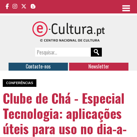
Contacte-nos
Newsletter
CONFERÊNCIAS
Clube de Chá - Especial
Tecnologia: aplicações
úteis para uso no dia-a-