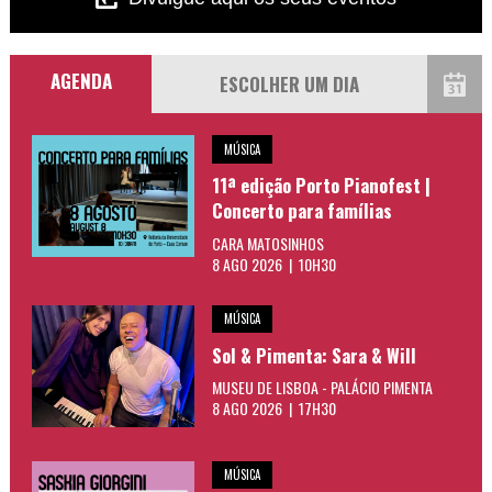
AGENDA
MÚSICA
11ª edição Porto Pianofest |
Concerto para famílias
CARA MATOSINHOS
8 AGO 2026 | 10H30
MÚSICA
Sol & Pimenta: Sara & Will
MUSEU DE LISBOA - PALÁCIO PIMENTA
8 AGO 2026 | 17H30
MÚSICA