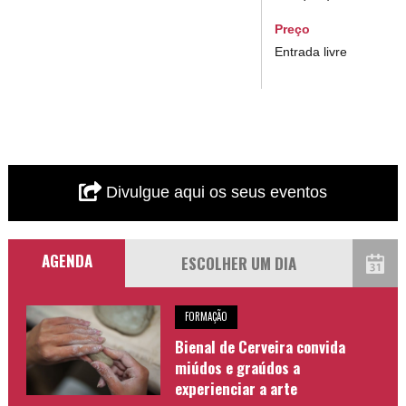
Preço
Entrada livre
Divulgue aqui os seus eventos
AGENDA
FORMAÇÃO
Bienal de Cerveira convida
miúdos e graúdos a
experienciar a arte