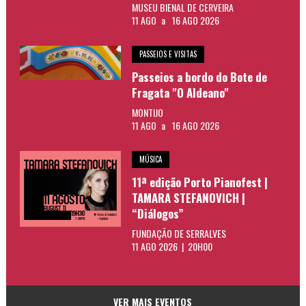
MUSEU BIENAL DE CERVEIRA
11 AGO
a
16 AGO 2026
PASSEIOS E VISITAS
Passeios a bordo do Bote de
Fragata "O Aldeano"
MONTIJO
11 AGO
a
16 AGO 2026
MÚSICA
11ª edição Porto Pianofest |
TAMARA STEFANOVICH |
“Diálogos”
FUNDAÇÃO DE SERRALVES
11 AGO 2026 | 20H00
VER MAIS EVENTOS