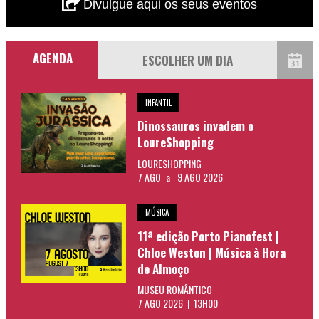
Divulgue aqui os seus eventos
AGENDA
INFANTIL
Dinossauros invadem o
LoureShopping
LOURESHOPPING
7 AGO
a
9 AGO 2026
MÚSICA
11ª edição Porto Pianofest |
Chloe Weston | Música à Hora
de Almoço
MUSEU ROMÂNTICO
7 AGO 2026 | 13H00