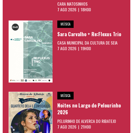
CARA MATOSINHOS
7 AGO 2026 | 18H00
MÚSICA
Sara Carvalho + Re:Flexus Trio
CASA MUNICIPAL DA CULTURA DE SEIA
7 AGO 2026 | 19H00
MÚSICA
Noites no Largo do Pelourinho
2026
PELURINHO DE ALVERCA DO RIBATEJO
7 AGO 2026 | 21H00