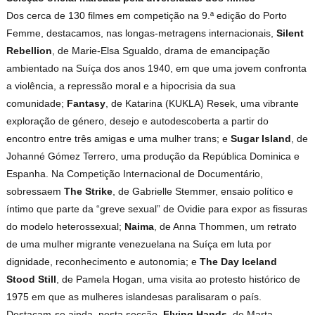
Dos cerca de 130 filmes em competição na 9.ª edição do Porto
Femme, destacamos, nas longas-metragens internacionais,
Silent
Rebellion
, de Marie-Elsa Sgualdo, drama de emancipação
ambientado na Suíça dos anos 1940, em que uma jovem confronta
a violência, a repressão moral e a hipocrisia da sua
comunidade;
Fantasy
, de Katarina (KUKLA) Resek, uma vibrante
exploração de género, desejo e autodescoberta a partir do
encontro entre três amigas e uma mulher trans; e
Sugar Island
, de
Johanné Gómez Terrero, uma produção da República Dominica e
Espanha. Na Competição Internacional de Documentário,
sobressaem
The Strike
, de Gabrielle Stemmer, ensaio político e
íntimo que parte da “greve sexual” de Ovidie para expor as fissuras
do modelo heterossexual;
Naima
, de Anna Thommen, um retrato
de uma mulher migrante venezuelana na Suíça em luta por
dignidade, reconhecimento e autonomia; e
The Day Iceland
Stood Still
, de Pamela Hogan, uma visita ao protesto histórico de
1975 em que as mulheres islandesas paralisaram o país.
Destacam-se ainda, nesta secção,
Flying Hands
, de Marta