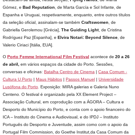
Gómez, e
Bad Reputation
, de Marta García e Sol Infante, de
Espanha e Uruguai, respetivamente, enquanto, entre outros títulos
da seleção oficial, assinalam-se também
Craftswomen
, de
Gabriella Gerolemou [Grécia],
The Guiding Light
, de Cristina
Rodríguez Paz [Espanha], e
Elvira Notari: Beyond Silence
, de
Valerio Ciriaci [Itália, EUA].
O
Porto Femme International Film Festival
acontece de
20 a 26
de abril,
em vários espaços da cidade do Porto. Sessões,
conversas e oficinas:
Batalha Centro de Cinema
|
Casa Comum -
Cultura U.Porto
|
Maus Hábitos
|
Passos Manuel
|
Universidade
Lusófona do Porto
. Exposição: MIRA galerias e Galeria Nuno
Centeno. O festival é organizado pela XX Element Project –
Associação Cultural, em coprodução com a ÁGORA – Cultura e
Desporto do Município do Porto, e conta com o apoio financeiro do
ICA – Instituto do Cinema e Audiovisual, e do IPDJ – Instituto
Português do Desporto e Juventude, assim como com o apoio da
Portugal Film Commission, do Goethe Institut,da Casa Comum da