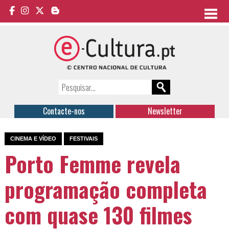
Contacte-nos
Newsletter
CINEMA E VÍDEO
FESTIVAIS
Porto Femme revela
programação completa
com quase 130 filmes