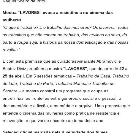
Raquel Soeiro de Brito.
Mostra “LAVORES” evoca a resistência no cinema das
mulheres
“O que é trabalho? E o trabalho das mulheres? Os lavores… todos
os trabalhos que não cabem no trabalho, das ervilhas ao sexo, do
parto à roupa suja, a história da nossa domesticação e das nossas
revoltas.”
É com esta premissa que as curadoras Amarante Abramovici e
Beatriz Diniz propõem a mostra
“LAVORES”
, que decorre de
22 a
25 de abril
. Em 5 sessões temáticas –
Trabalho de Casa
,
Trabalho
de Luta
,
Trabalho de Parto
,
Trabalho Manual e Trabalho de
Sombra
– a mostra constrói um programa que ocupa as
entrelinhas, as fronteiras entre géneros, o social e o pessoal, o
documentário e a ficção, a memória e o arquivo. Uma proposta que
entende o cinema das mulheres como prática de resistência e
reinvenção, e que vai de encontro ao tema deste ano.
Seleção oficial marcada pela diversidade dos filmes