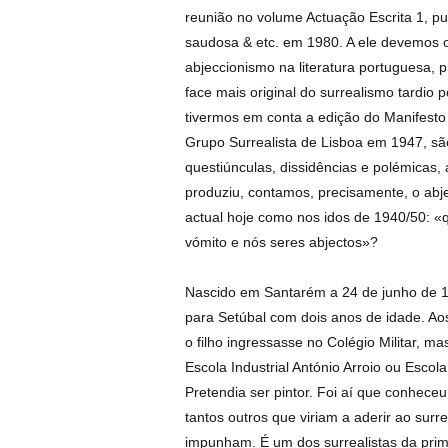
reunião no volume Actuação Escrita 1, pu
saudosa & etc. em 1980. A ele devemos o
abjeccionismo na literatura portuguesa, 
face mais original do surrealismo tardio 
tivermos em conta a edição do Manifesto
Grupo Surrealista de Lisboa em 1947, sã
questiúnculas, dissidências e polémicas,
produziu, contamos, precisamente, o ab
actual hoje como nos idos de 1940/50:
vómito e nós seres abjectos»?
Nascido em Santarém a 24 de junho de 19
para Setúbal com dois anos de idade. Aos
o filho ingressasse no Colégio Militar, m
Escola Industrial António Arroio ou Escola
Pretendia ser pintor. Foi aí que conheceu
tantos outros que viriam a aderir ao sur
impunham. É um dos surrealistas da prim