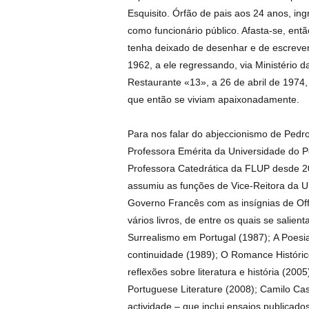
Esquisito. Órfão de pais aos 24 anos, ing
como funcionário público. Afasta-se, então
tenha deixado de desenhar e de escreve
1962, a ele regressando, via Ministério 
Restaurante «13», a 26 de abril de 1974
que então se viviam apaixonadamente.
Para nos falar do abjeccionismo de Ped
Professora Emérita da Universidade do P
Professora Catedrática da FLUP desde 2
assumiu as funções de Vice-Reitora da U
Governo Francês com as insígnias de Off
vários livros, de entre os quais se sali
Surrealismo em Portugal (1987); A Poes
continuidade (1989); O Romance Históri
reflexões sobre literatura e história (200
Portuguese Literature (2008); Camilo Cas
actividade – que inclui ensaios publicad