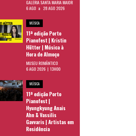
GALERIA SANTA MARIA MAIOR
6 AGO
a
28 AGO 2026
MÚSICA
11ª edição Porto
Pianofest | Kristin
Hütter | Música à
Hora de Almoço
MUSEU ROMÂNTICO
6 AGO 2026 | 13H00
MÚSICA
11ª edição Porto
Pianofest |
Hyungkyung Anais
Ahn & Vassilis
Gavvaris | Artistas em
Residência