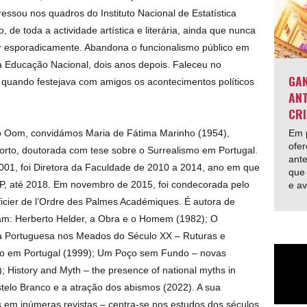
ressou nos quadros do Instituto Nacional de Estatística
, de toda a actividade artística e literária, ainda que nunca
r esporadicamente. Abandona o funcionalismo público em
da Educação Nacional, dois anos depois. Faleceu no
GAN
, quando festejava com amigos os acontecimentos políticos
ANT
CRI
Em p
ro Oom, convidámos Maria de Fátima Marinho (1954),
ofer
orto, doutorada com tese sobre o Surrealismo em Portugal.
ante
001, foi Diretora da Faculdade de 2010 a 2014, ano em que
que 
P, até 2018. Em novembro de 2015, foi condecorada pelo
e av
icier de l’Ordre des Palmes Académiques. É autora de
entam: Herberto Helder, a Obra e o Homem (1982); O
ia Portuguesa nos Meados do Século XX – Ruturas e
co em Portugal (1999); Um Poço sem Fundo – novas
5); History and Myth – the presence of national myths in
telo Branco e a atração dos abismos (2022). A sua
os em inúmeras revistas – centra-se nos estudos dos séculos