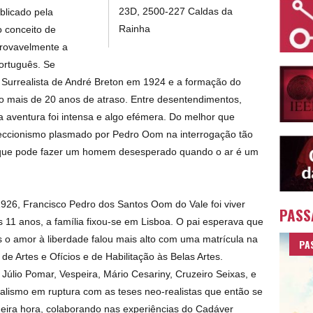
23D, 2500-227 Caldas da
blicado pela
Rainha
 conceito de
provavelmente a
português. Se
 Surrealista de André Breton em 1924 e a formação do
o mais de 20 anos de atraso. Entre desentendimentos,
 a aventura foi intensa e algo efémera. Do melhor que
jeccionismo plasmado por Pedro Oom na interrogação tão
 «que pode fazer um homem desesperado quando o ar é um
26, Francisco Pedro dos Santos Oom do Vale foi viver
PASS
 11 anos, a família fixou-se em Lisboa. O pai esperava que
as o amor à liberdade falou mais alto com uma matrícula na
PA
 de Artes e Ofícios e de Habilitação às Belas Artes.
 Júlio Pomar, Vespeira, Mário Cesariny, Cruzeiro Seixas, e
realismo em ruptura com as teses neo-realistas que então se
eira hora, colaborando nas experiências do Cadáver