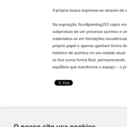
A própria busca expressa-se através da c
Na exposição Scrollpainting153 caput mo
subproduto de um processo químico e uma
materializa-se em formações escultóricas 
próprio papel e apenas ganham forma dura
histórico de química no seu estado atua
se fixa numa forma final, permanecendo, 
equilíbrio que transforma o espaço – o pr
Desenvolvido por
O nosso site usa cookies