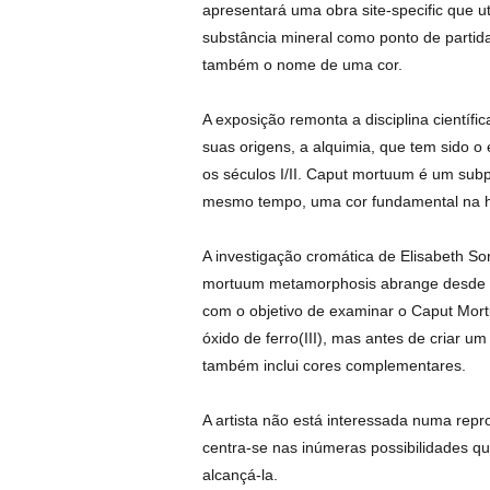
apresentará uma obra site-specific que ut
substância mineral como ponto de partid
também o nome de uma cor.
A exposição remonta a disciplina científi
suas origens, a alquimia, que tem sido 
os séculos I/II. Caput mortuum é um subp
mesmo tempo, uma cor fundamental na his
A investigação cromática de Elisabeth Son
mortuum metamorphosis abrange desde pe
com o objetivo de examinar o Caput Mo
óxido de ferro(III), mas antes de criar 
também inclui cores complementares.
A artista não está interessada numa rep
centra-se nas inúmeras possibilidades q
alcançá-la.