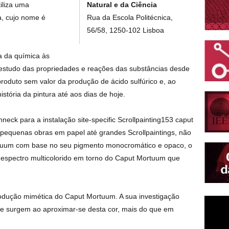
Natural e da Ciência
iliza uma
Rua da Escola Politécnica,
a, cujo nome é
56/58, 1250-102 Lisboa
ca da química às
o estudo das propriedades e reações das substâncias desde
roduto sem valor da produção de ácido sulfúrico e, ao
tória da pintura até aos dias de hoje.
neck para a instalação site-specific Scrollpainting153 caput
quenas obras em papel até grandes Scrollpaintings, não
rtuum com base no seu pigmento monocromático e opaco, o
um espectro multicolorido em torno do Caput Mortuum que
rodução mimética do Caput Mortuum. A sua investigação
ue surgem ao aproximar-se desta cor, mais do que em