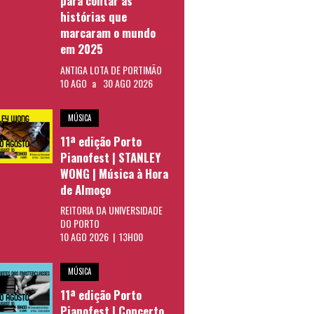
para contar as
histórias que
marcaram o mundo
em 2025
ANTIGA LOTA DE PORTIMÃO
10 AGO
a
30 AGO 2026
MÚSICA
11ª edição Porto
Pianofest | STANLEY
WONG | Música à Hora
de Almoço
REITORIA DA UNIVERSIDADE
DO PORTO
10 AGO 2026 | 13H00
MÚSICA
11ª edição Porto
Pianofest | Concerto