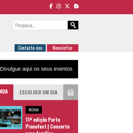
Contacte-nos
Newsletter
Divulgue aqui os seus eventos
NDA
MÚSICA
11ª edição Porto
Pianofest | Concerto