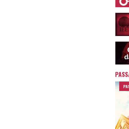
PASS
PA