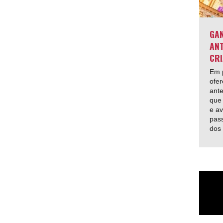
GAN
ANT
CRI
Em p
ofer
ante
que 
e av
pas
dos