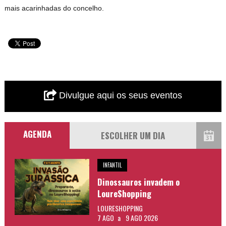
mais acarinhadas do concelho.
Divulgue aqui os seus eventos
AGENDA
INFANTIL
Dinossauros invadem o
LoureShopping
LOURESHOPPING
7 AGO
a
9 AGO 2026