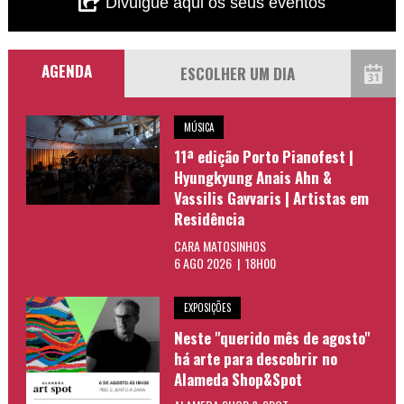
Divulgue aqui os seus eventos
AGENDA
MÚSICA
11ª edição Porto Pianofest |
Hyungkyung Anais Ahn &
Vassilis Gavvaris | Artistas em
Residência
CARA MATOSINHOS
6 AGO 2026 | 18H00
EXPOSIÇÕES
Neste "querido mês de agosto"
há arte para descobrir no
Alameda Shop&Spot