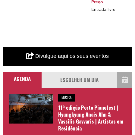
Preço
Entrada livre
Divulgue aqui os seus eventos
AGENDA
MÚSICA
11ª edição Porto Pianofest |
Hyungkyung Anais Ahn &
Vassilis Gavvaris | Artistas em
Residência