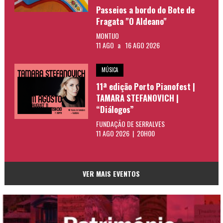
Passeios a bordo do Bote de
Fragata "O Aldeano"
MONTIJO
11 AGO
a
16 AGO 2026
MÚSICA
11ª edição Porto Pianofest |
TAMARA STEFANOVICH |
“Diálogos”
FUNDAÇÃO DE SERRALVES
11 AGO 2026 | 20H00
VER MAIS EVENTOS