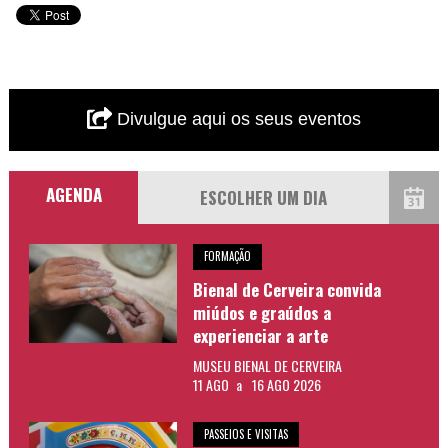
Divulgue aqui os seus eventos
AGENDA
FORMAÇÃO
Bienal de Cerveira convida
miúdos e graúdos a
experienciar a arte
MUSEU BIENAL DE CERVEIRA
11 AGO
a
16 AGO 2026
PASSEIOS E VISITAS