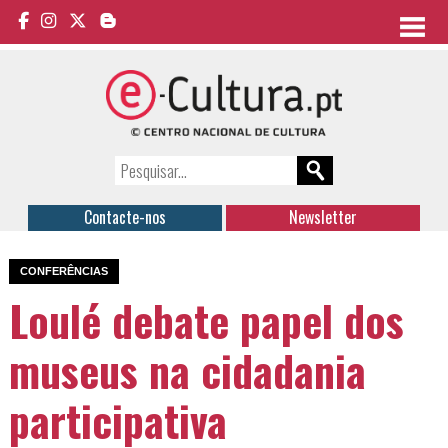
Contacte-nos
Newsletter
CONFERÊNCIAS
Loulé debate papel dos
museus na cidadania
participativa