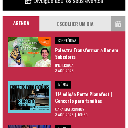
Divulgue aqui os seus eventos
AGENDA
CONFERÊNCIAS
Palestra Transformar a Dor em
Sabedoria
IPDJ LISBOA
8 AGO 2026
MÚSICA
11ª edição Porto Pianofest |
Concerto para famílias
CARA MATOSINHOS
8 AGO 2026 | 10H30