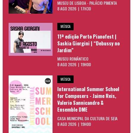
MUSEU DE LISBOA - PALÁCIO PIMENTA
8 AGO 2026 | 17H30
MÚSICA
11ª edição Porto Pianofest |
Saskia Giorgini | “Debussy no
Jardim”
MUSEU ROMÂNTICO
8 AGO 2026 | 19H00
MÚSICA
International Summer School
for Composers - Jaime Reis,
Valerio Sannicandro &
Ensemble DME
CASA MUNICIPAL DA CULTURA DE SEIA
8 AGO 2026 | 19H00