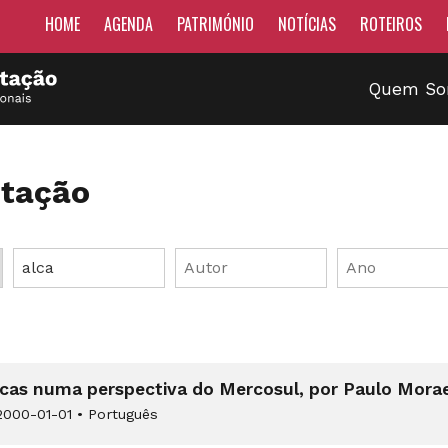
HOME
AGENDA
PATRIMÓNIO
NOTÍCIAS
ROTEIROS
Quem S
tação
ricas numa perspectiva do Mercosul, por Paulo Mora
000-01-01
•
Português