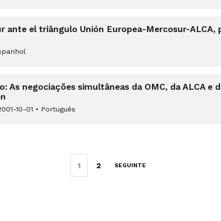
sur ante el triângulo Unión Europea-Mercosur-ALCA,
panhol
afio: As negociações simultâneas da OMC, da ALCA e 
en
001-10-01
•
Português
1
2
SEGUINTE