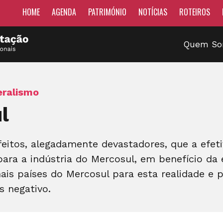
HOME
AGENDA
PATRIMÓNIO
NOTÍCIAS
ROTEIROS
Quem S
eralismo
l
feitos, alegadamente devastadores, que a efet
para a indústria do Mercosul, em benefício da
emais países do Mercosul para esta realidade e
s negativo.