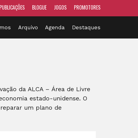
PUBLICAÇÕES
BLOGUE
JOGOS
PROMOTORES
omos
Arquivo
Agenda
Destaques
ivação da ALCA – Área de Livre
 economia estado-unidense. O
 preparar um plano de