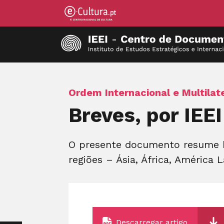
Ordem Internacional e Multilat
Breves, por IEEI
O presente documento resume b
regiões – Ásia, África, América
Descarregar artigo