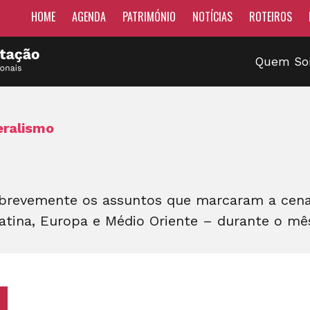
HOME
AGENDA
PATRIMÓNIO
NOTÍCIAS
ROTEIROS
Quem S
eralismo
revemente os assuntos que marcaram a cena i
 Latina, Europa e Médio Oriente – durante o m