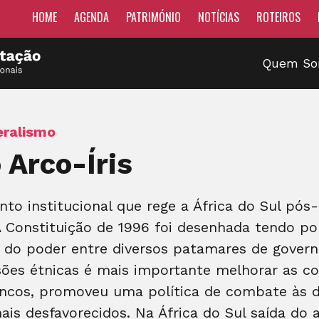
HOME
AGENDA
PATRIMÓNIO
NOTÍCIAS
ROTEIROS
Quem S
eralismo
 Arco-Íris
o institucional que rege a África do Sul pós-
 A Constituição de 1996 foi desenhada tendo po
io do poder entre diversos patamares de govern
ões étnicas é mais importante melhorar as co
ancos, promoveu uma política de combate às d
 desfavorecidos. Na África do Sul saída do a