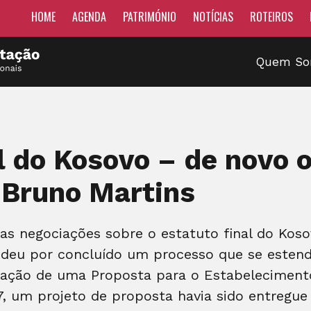
HOME
AGENDA
PATRIMÓNIO
NOTÍCIAS
ROTEIROS
Quem S
l do Kosovo – de novo 
 Bruno Martins
s negociações sobre o estatuto final do Kosov
, deu por concluído um processo que se esten
tação de uma Proposta para o Estabeleciment
7, um projeto de proposta havia sido entregue 