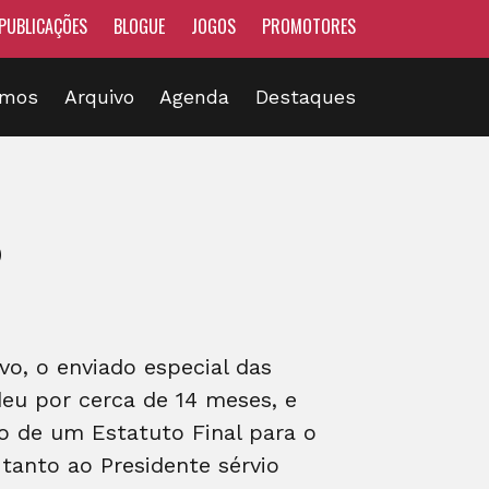
PUBLICAÇÕES
BLOGUE
JOGOS
PROMOTORES
omos
Arquivo
Agenda
Destaques
o
o, o enviado especial das
deu por cerca de 14 meses, e
o de um Estatuto Final para o
tanto ao Presidente sérvio