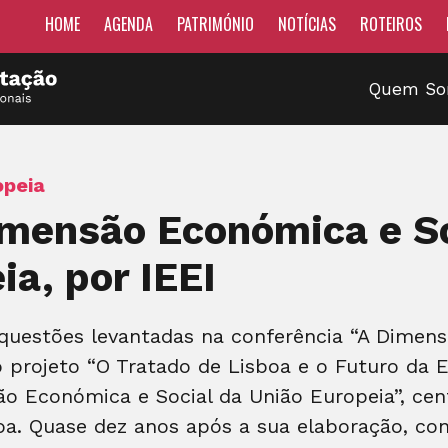
HOME
AGENDA
PATRIMÓNIO
NOTÍCIAS
ROTEIROS
Quem S
opeia
imensão Económica e S
ia, por IEEI
 questões levantadas na conferência “A Dimen
o projeto “O Tratado de Lisboa e o Futuro da E
o Económica e Social da União Europeia”, ce
boa. Quase dez anos após a sua elaboração, co