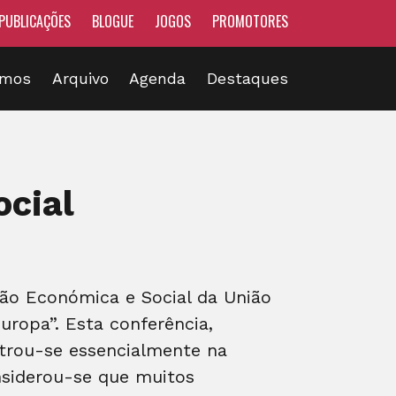
PUBLICAÇÕES
BLOGUE
JOGOS
PROMOTORES
omos
Arquivo
Agenda
Destaques
ocial
são Económica e Social da União
uropa”. Esta conferência,
ntrou-se essencialmente na
nsiderou-se que muitos